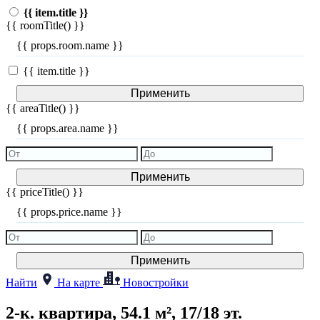
{{ item.title }}
{{ roomTitle() }}
{{ props.room.name }}
{{ item.title }}
Применить
{{ areaTitle() }}
{{ props.area.name }}
Применить
{{ priceTitle() }}
{{ props.price.name }}
Применить
Найти
На карте
Новостройки
2-к. квартира, 54.1 м², 17/18 эт.