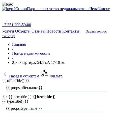
ЮнионПарк — агентство недвижимости в Челябинске
+7 351 200-50-00
Услуги
Объекты
Отзывы
Новости
Контакты
Задать вопрос
эксперту
Главная
/
Поиск недвижимости
/
2-к. квартира, 54.1 м², 17/18 эт.
Назад
к объектам
Фильтр
{{ offerTitle() }}
{{ props.offer.name }}
{{ item.title }}
{{ item.title }}
{{ typeTitle() }}
{{ props.type.name }}