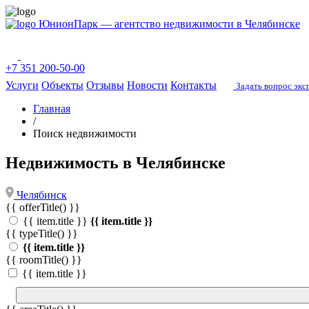
ЮнионПарк — агентство недвижимости в Челябинске
+7 351 200-50-00
Услуги
Объекты
Отзывы
Новости
Контакты
Задать вопрос экс
Главная
/
Поиск недвижимости
Недвижимость в Челябинске
Челябинск
{{ offerTitle() }}
{{ item.title }}
{{ item.title }}
{{ typeTitle() }}
{{ item.title }}
{{ roomTitle() }}
{{ item.title }}