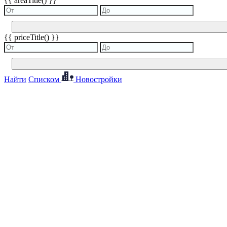
{{ areaTitle() }}
{{ priceTitle() }}
Найти
Списком
Новостройки