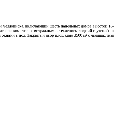
 Челябинска, включающий шесть панельных домов высотой 16–
лассическом стиле с витражным остеклением лоджий и утеплённы
ми окнами в пол. Закрытый двор площадью 3500 м² с ландшафтн