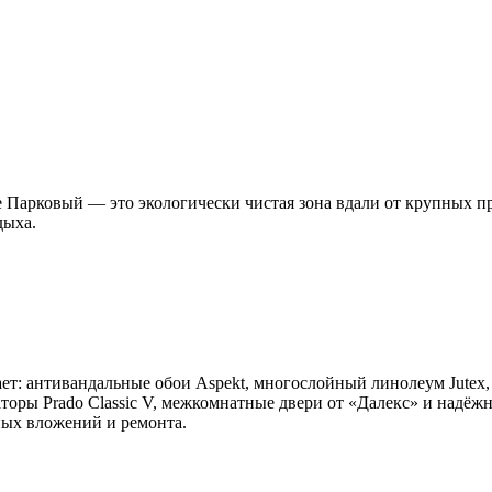
оне Парковый — это экологически чистая зона вдали от крупны
дыха.
ет: антивандальные обои Aspekt, многослойный линолеум Jutex,
иаторы Prado Classic V, межкомнатные двери от «Далекс» и надё
ных вложений и ремонта.