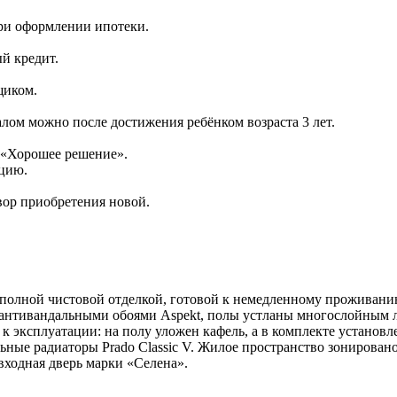
при оформлении ипотеки.
й кредит.
щиком.
лом можно после достижения ребёнком возраста 3 лет.
 «Хорошее решение».
ацию.
вор приобретения новой.
 полной чистовой отделкой, готовой к немедленному проживан
 антивандальными обоями Aspekt, полы устланы многослойным 
эксплуатации: на полу уложен кафель, а в комплекте установле
ные радиаторы Prado Classic V. Жилое пространство зонирован
входная дверь марки «Селена».