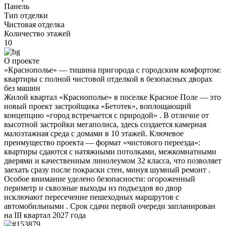
Панель
Тип отделки
Чистовая отделка
Количество этажей
10
О проекте
«Краснополье» — тишина пригорода с городским комфортом:
квартиры с полной чистовой отделкой в безопасных дворах
без машин
Жилой квартал «Краснополье» в поселке Красное Поле — это
новый проект застройщика «Бетотек», воплощающий
концепцию «город встречается с природой» . В отличие от
высотной застройки мегаполиса, здесь создается камерная
малоэтажная среда с домами в 10 этажей. Ключевое
преимущество проекта — формат «чистового переезда»:
квартиры сдаются с натяжными потолками, межкомнатными
дверями и качественным линолеумом 32 класса, что позволяет
заехать сразу после покраски стен, минуя шумный ремонт .
Особое внимание уделено безопасности: огороженный
периметр и сквозные выходы из подъездов во двор
исключают пересечение пешеходных маршрутов с
автомобильными . Срок сдачи первой очереди запланирован
на III квартал 2027 года