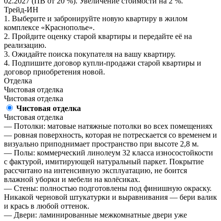
02.2027 (ПВ от 20 %). Увеличение стоимости на 2 %.
Трейд-ИН
1. Выберите и забронируйте новую квартиру в жилом
комплексе «Краснополье».
2. Пройдите оценку старой квартиры и передайте её на
реализацию.
3. Ожидайте поиска покупателя на вашу квартиру.
4. Подпишите договор купли-продажи старой квартиры и
договор приобретения новой.
Отделка
Чистовая отделка
Чистовая отделка
Чистовая отделка
Чистовая отделка
— Потолки: матовые натяжные потолки во всех помещениях
— ровная поверхность, которая не потрескается со временем и
визуально приподнимает пространство при высоте 2,8 м.
— Полы: коммерческий линолеум 32 класса износостойкости
с фактурой, имитирующей натуральный паркет. Покрытие
рассчитано на интенсивную эксплуатацию, не боится
влажной уборки и мебели на колёсиках.
— Стены: полностью подготовлены под финишную окраску.
Никакой черновой штукатурки и выравнивания — бери валик
и крась в любой оттенок.
— Двери: ламинированные межкомнатные двери уже