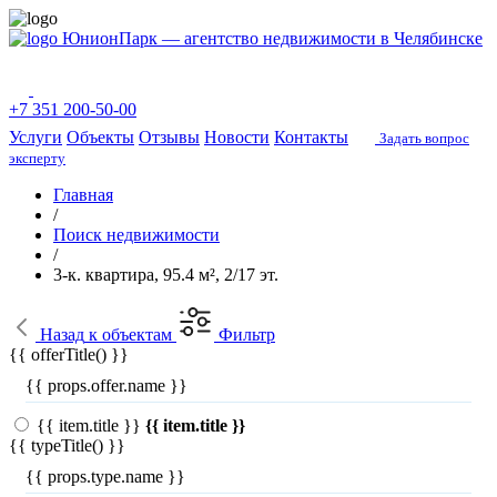
ЮнионПарк — агентство недвижимости в Челябинске
+7 351 200-50-00
Услуги
Объекты
Отзывы
Новости
Контакты
Задать вопрос
эксперту
Главная
/
Поиск недвижимости
/
3-к. квартира, 95.4 м², 2/17 эт.
Назад
к объектам
Фильтр
{{ offerTitle() }}
{{ props.offer.name }}
{{ item.title }}
{{ item.title }}
{{ typeTitle() }}
{{ props.type.name }}