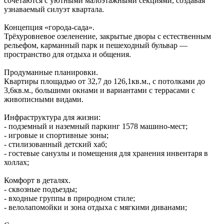
сочетаются с уютными малоэтажными секциями, создавая
узнаваемый силуэт квартала.
Концепция «города‑сада».
Трёхуровневое озеленение, закрытые дворы с естественным
рельефом, карманный парк и пешеходный бульвар —
пространство для отдыха и общения.
Продуманные планировки.
Квартиры площадью от 32,7 до 126,1кв.м., с потолками до
3,6кв.м., большими окнами и вариантами с террасами с
живописными видами.
Инфраструктура для жизни:
- подземный и наземный паркинг 1578 машино‑мест;
- игровые и спортивные зоны;
- стилизованный детский хаб;
- гостевые санузлы и помещения для хранения инвентаря в
холлах;
Комфорт в деталях.
- сквозные подъезды;
- входные группы в природном стиле;
- велолапомойки и зона отдыха с мягкими диванами;