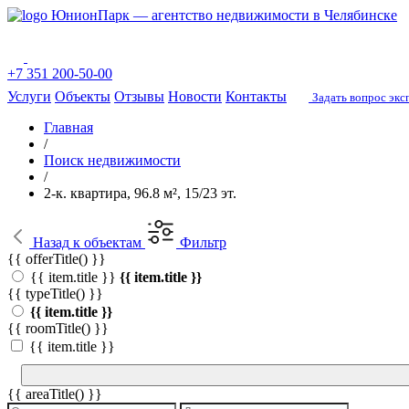
ЮнионПарк — агентство недвижимости в Челябинске
+7 351 200-50-00
Услуги
Объекты
Отзывы
Новости
Контакты
Задать вопрос экс
Главная
/
Поиск недвижимости
/
2-к. квартира, 96.8 м², 15/23 эт.
Назад
к объектам
Фильтр
{{ offerTitle() }}
{{ item.title }}
{{ item.title }}
{{ typeTitle() }}
{{ item.title }}
{{ roomTitle() }}
{{ item.title }}
{{ areaTitle() }}