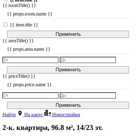
{{ roomTitle() }}
{{ props.room.name }}
{{ item.title }}
Применить
{{ areaTitle() }}
{{ props.area.name }}
Применить
{{ priceTitle() }}
{{ props.price.name }}
Применить
Найти
На карте
Новостройки
2-к. квартира, 96.8 м², 14/23 эт.