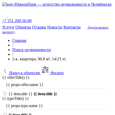
ЮнионПарк — агентство недвижимости в Челябинске
+7 351 200-50-00
Услуги
Объекты
Отзывы
Новости
Контакты
Задать вопрос
эксперту
Главная
/
Поиск недвижимости
/
2-к. квартира, 96.8 м², 14/23 эт.
Назад
к объектам
Фильтр
{{ offerTitle() }}
{{ props.offer.name }}
{{ item.title }}
{{ item.title }}
{{ typeTitle() }}
{{ props.type.name }}
{{ item.title }}