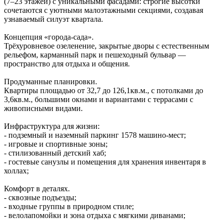
(7–23 этажей) с уникальными фасадами: строгие высотки
сочетаются с уютными малоэтажными секциями, создавая
узнаваемый силуэт квартала.
Концепция «города‑сада».
Трёхуровневое озеленение, закрытые дворы с естественным
рельефом, карманный парк и пешеходный бульвар —
пространство для отдыха и общения.
Продуманные планировки.
Квартиры площадью от 32,7 до 126,1кв.м., с потолками до
3,6кв.м., большими окнами и вариантами с террасами с
живописными видами.
Инфраструктура для жизни:
- подземный и наземный паркинг 1578 машино‑мест;
- игровые и спортивные зоны;
- стилизованный детский хаб;
- гостевые санузлы и помещения для хранения инвентаря в
холлах;
Комфорт в деталях.
- сквозные подъезды;
- входные группы в природном стиле;
- велолапомойки и зона отдыха с мягкими диванами;