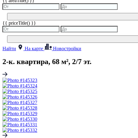
{{ areaTitle() }}
{{ priceTitle() }}
Найти
На карте
Новостройки
2-к. квартира, 68 м², 2/7 эт.