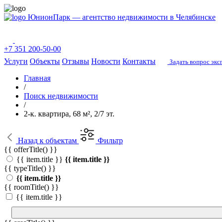
ЮнионПарк — агентство недвижимости в Челябинске
+7 351 200-50-00
Услуги
Объекты
Отзывы
Новости
Контакты
Задать вопрос экс
Главная
/
Поиск недвижимости
/
2-к. квартира, 68 м², 2/7 эт.
Назад
к объектам
Фильтр
{{ offerTitle() }}
{{ item.title }}
{{ item.title }}
{{ typeTitle() }}
{{ item.title }}
{{ roomTitle() }}
{{ item.title }}