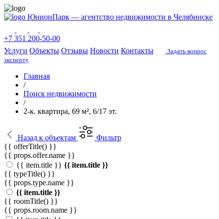
ЮнионПарк — агентство недвижимости в Челябинске
+7 351 200-50-00
Услуги
Объекты
Отзывы
Новости
Контакты
Задать вопрос
эксперту
Главная
/
Поиск недвижимости
/
2-к. квартира, 69 м², 6/17 эт.
Назад
к объектам
Фильтр
{{ offerTitle() }}
{{ props.offer.name }}
{{ item.title }}
{{ item.title }}
{{ typeTitle() }}
{{ props.type.name }}
{{ item.title }}
{{ roomTitle() }}
{{ props.room.name }}