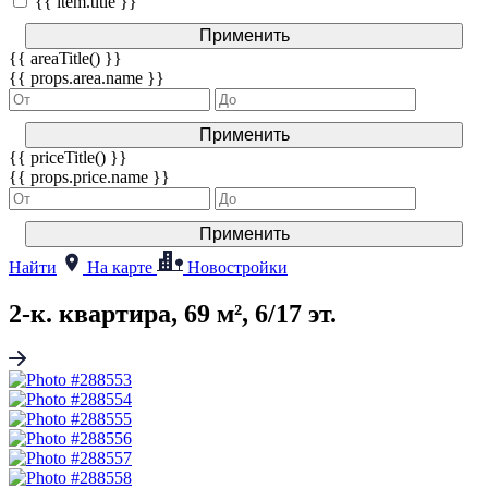
{{ item.title }}
Применить
{{ areaTitle() }}
{{ props.area.name }}
Применить
{{ priceTitle() }}
{{ props.price.name }}
Применить
Найти
На карте
Новостройки
2-к. квартира, 69 м², 6/17 эт.