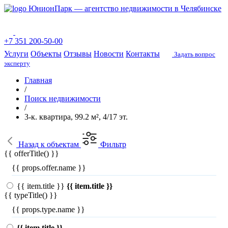
ЮнионПарк — агентство недвижимости в Челябинске
+7 351 200-50-00
Услуги
Объекты
Отзывы
Новости
Контакты
Задать вопрос
эксперту
Главная
/
Поиск недвижимости
/
3-к. квартира, 99.2 м², 4/17 эт.
Назад
к объектам
Фильтр
{{ offerTitle() }}
{{ props.offer.name }}
{{ item.title }}
{{ item.title }}
{{ typeTitle() }}
{{ props.type.name }}
{{ item.title }}