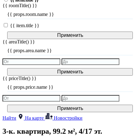
{{ roomTitle() }}
{{ props.room.name }}
{{ item.title }}
Применить
{{ areaTitle() }}
{{ props.area.name }}
Применить
{{ priceTitle() }}
{{ props.price.name }}
Применить
Найти
На карте
Новостройки
3-к. квартира, 99.2 м², 4/17 эт.