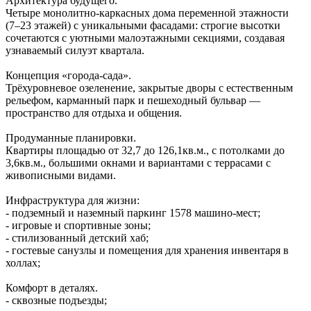
Архитектура будущего.
Четыре монолитно‑каркасных дома переменной этажности
(7–23 этажей) с уникальными фасадами: строгие высотки
сочетаются с уютными малоэтажными секциями, создавая
узнаваемый силуэт квартала.
Концепция «города‑сада».
Трёхуровневое озеленение, закрытые дворы с естественным
рельефом, карманный парк и пешеходный бульвар —
пространство для отдыха и общения.
Продуманные планировки.
Квартиры площадью от 32,7 до 126,1кв.м., с потолками до
3,6кв.м., большими окнами и вариантами с террасами с
живописными видами.
Инфраструктура для жизни:
- подземный и наземный паркинг 1578 машино‑мест;
- игровые и спортивные зоны;
- стилизованный детский хаб;
- гостевые санузлы и помещения для хранения инвентаря в
холлах;
Комфорт в деталях.
- сквозные подъезды;