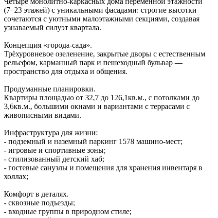
Четыре монолитно‑каркасных дома переменной этажности
(7–23 этажей) с уникальными фасадами: строгие высотки
сочетаются с уютными малоэтажными секциями, создавая
узнаваемый силуэт квартала.
Концепция «города‑сада».
Трёхуровневое озеленение, закрытые дворы с естественным
рельефом, карманный парк и пешеходный бульвар —
пространство для отдыха и общения.
Продуманные планировки.
Квартиры площадью от 32,7 до 126,1кв.м., с потолками до
3,6кв.м., большими окнами и вариантами с террасами с
живописными видами.
Инфраструктура для жизни:
- подземный и наземный паркинг 1578 машино‑мест;
- игровые и спортивные зоны;
- стилизованный детский хаб;
- гостевые санузлы и помещения для хранения инвентаря в
холлах;
Комфорт в деталях.
- сквозные подъезды;
- входные группы в природном стиле;