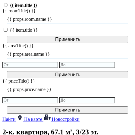
{{ item.title }}
{{ roomTitle() }}
{{ props.room.name }}
{{ item.title }}
Применить
{{ areaTitle() }}
{{ props.area.name }}
Применить
{{ priceTitle() }}
{{ props.price.name }}
Применить
Найти
На карте
Новостройки
2-к. квартира, 67.1 м², 3/23 эт.