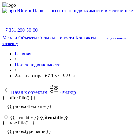
ЮнионПарк — агентство недвижимости в Челябинске
+7 351 200-50-00
Услуги
Объекты
Отзывы
Новости
Контакты
Задать вопрос
эксперту
Главная
/
Поиск недвижимости
/
2-к. квартира, 67.1 м², 3/23 эт.
Назад
к объектам
Фильтр
{{ offerTitle() }}
{{ props.offer.name }}
{{ item.title }}
{{ item.title }}
{{ typeTitle() }}
{{ props.type.name }}