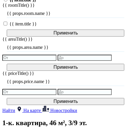
{{ roomTitle() }}
{{ props.room.name }}
{{ item.title }}
Применить
{{ areaTitle() }}
{{ props.area.name }}
Применить
{{ priceTitle() }}
{{ props.price.name }}
Применить
Найти
На карте
Новостройки
1-к. квартира, 46 м², 3/9 эт.