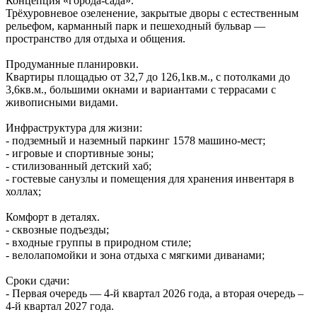
Концепция «города‑сада».
Трёхуровневое озеленение, закрытые дворы с естественным
рельефом, карманный парк и пешеходный бульвар —
пространство для отдыха и общения.
Продуманные планировки.
Квартиры площадью от 32,7 до 126,1кв.м., с потолками до
3,6кв.м., большими окнами и вариантами с террасами с
живописными видами.
Инфраструктура для жизни:
- подземный и наземный паркинг 1578 машино‑мест;
- игровые и спортивные зоны;
- стилизованный детский хаб;
- гостевые санузлы и помещения для хранения инвентаря в
холлах;
Комфорт в деталях.
- сквозные подъезды;
- входные группы в природном стиле;
- велолапомойки и зона отдыха с мягкими диванами;
Сроки сдачи:
- Первая очередь — 4‑й квартал 2026 года, а вторая очередь –
4-й квартал 2027 года.