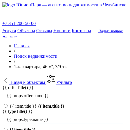
ЮнионПарк — агентство недвижимости в Челябинске
+7 351 200-50-00
Услуги
Объекты
Отзывы
Новости
Контакты
Задать вопрос
эксперту
Главная
/
Поиск недвижимости
/
1-к. квартира, 46 м², 3/9 эт.
Назад
к объектам
Фильтр
{{ offerTitle() }}
{{ props.offer.name }}
{{ item.title }}
{{ item.title }}
{{ typeTitle() }}
{{ props.type.name }}
{{ item.title }}