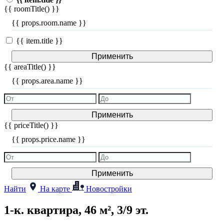
{{ roomTitle() }}
{{ props.room.name }}
{{ item.title }}
Применить
{{ areaTitle() }}
{{ props.area.name }}
Применить
{{ priceTitle() }}
{{ props.price.name }}
Применить
Найти
На карте
Новостройки
1-к. квартира, 46 м², 3/9 эт.