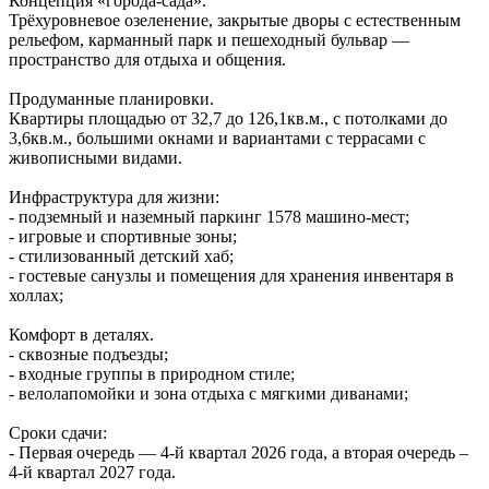
Концепция «города‑сада».
Трёхуровневое озеленение, закрытые дворы с естественным
рельефом, карманный парк и пешеходный бульвар —
пространство для отдыха и общения.
Продуманные планировки.
Квартиры площадью от 32,7 до 126,1кв.м., с потолками до
3,6кв.м., большими окнами и вариантами с террасами с
живописными видами.
Инфраструктура для жизни:
- подземный и наземный паркинг 1578 машино‑мест;
- игровые и спортивные зоны;
- стилизованный детский хаб;
- гостевые санузлы и помещения для хранения инвентаря в
холлах;
Комфорт в деталях.
- сквозные подъезды;
- входные группы в природном стиле;
- велолапомойки и зона отдыха с мягкими диванами;
Сроки сдачи:
- Первая очередь — 4‑й квартал 2026 года, а вторая очередь –
4-й квартал 2027 года.