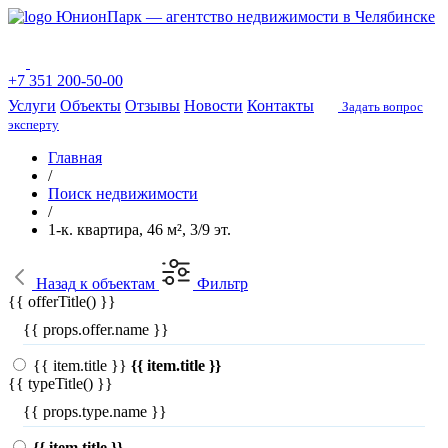
ЮнионПарк — агентство недвижимости в Челябинске
+7 351 200-50-00
Услуги
Объекты
Отзывы
Новости
Контакты
Задать вопрос
эксперту
Главная
/
Поиск недвижимости
/
1-к. квартира, 46 м², 3/9 эт.
Назад
к объектам
Фильтр
{{ offerTitle() }}
{{ props.offer.name }}
{{ item.title }}
{{ item.title }}
{{ typeTitle() }}
{{ props.type.name }}
{{ item.title }}