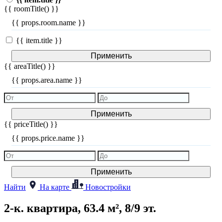
{{ roomTitle() }}
{{ props.room.name }}
{{ item.title }}
Применить
{{ areaTitle() }}
{{ props.area.name }}
Применить
{{ priceTitle() }}
{{ props.price.name }}
Применить
Найти
На карте
Новостройки
2-к. квартира, 63.4 м², 8/9 эт.