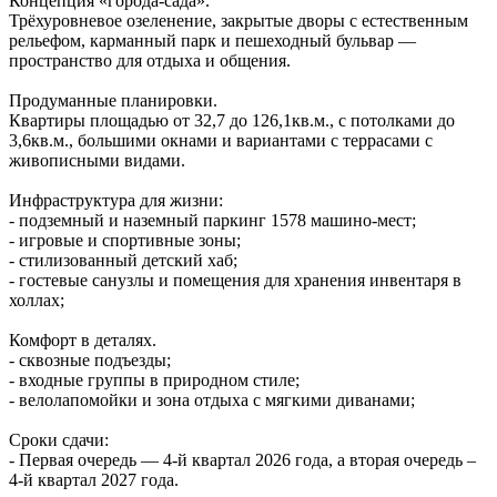
Концепция «города‑сада».
Трёхуровневое озеленение, закрытые дворы с естественным
рельефом, карманный парк и пешеходный бульвар —
пространство для отдыха и общения.
Продуманные планировки.
Квартиры площадью от 32,7 до 126,1кв.м., с потолками до
3,6кв.м., большими окнами и вариантами с террасами с
живописными видами.
Инфраструктура для жизни:
- подземный и наземный паркинг 1578 машино‑мест;
- игровые и спортивные зоны;
- стилизованный детский хаб;
- гостевые санузлы и помещения для хранения инвентаря в
холлах;
Комфорт в деталях.
- сквозные подъезды;
- входные группы в природном стиле;
- велолапомойки и зона отдыха с мягкими диванами;
Сроки сдачи:
- Первая очередь — 4‑й квартал 2026 года, а вторая очередь –
4-й квартал 2027 года.