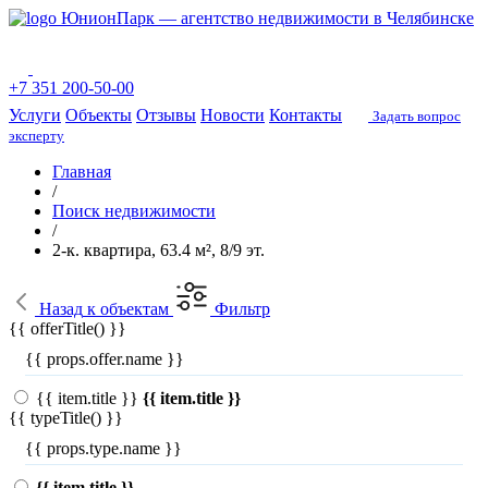
ЮнионПарк — агентство недвижимости в Челябинске
+7 351 200-50-00
Услуги
Объекты
Отзывы
Новости
Контакты
Задать вопрос
эксперту
Главная
/
Поиск недвижимости
/
2-к. квартира, 63.4 м², 8/9 эт.
Назад
к объектам
Фильтр
{{ offerTitle() }}
{{ props.offer.name }}
{{ item.title }}
{{ item.title }}
{{ typeTitle() }}
{{ props.type.name }}
{{ item.title }}