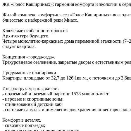
ЖК «Голос Кашириных»: гармония комфорта и экологии в серд
Жилой комплекс комфорт‑класса «Голос Кашириных» возводитс
близостью к набережной реки Миасс.
Ключевые особенности проекта:
Архитектура будущего.
Четыре монолитно‑каркасных дома переменной этажности (7–2
силуэт квартала.
Концепция «города‑сада».
Трёхуровневое озеленение, закрытые дворы с естественным ре
Продуманные планировки.
Квартиры площадью от 32,7 до 126,1кв.м., с потолками до 3,6
Инфраструктура для жизни:
- подземный и наземный паркинг 1578 машино‑мест;
- игровые и спортивные зоны;
- стилизованный детский хаб;
- гостевые санузлы и помещения для хранения инвентаря в холл
Комфорт в деталях.
- сквозные подъезды;
- входные группы в природном стиле;