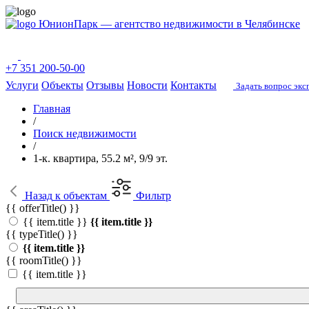
ЮнионПарк — агентство недвижимости в Челябинске
+7 351 200-50-00
Услуги
Объекты
Отзывы
Новости
Контакты
Задать вопрос экс
Главная
/
Поиск недвижимости
/
1-к. квартира, 55.2 м², 9/9 эт.
Назад
к объектам
Фильтр
{{ offerTitle() }}
{{ item.title }}
{{ item.title }}
{{ typeTitle() }}
{{ item.title }}
{{ roomTitle() }}
{{ item.title }}