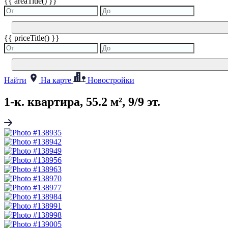
{{ areaTitle() }}
{{ priceTitle() }}
Найти
На карте
Новостройки
1-к. квартира, 55.2 м², 9/9 эт.