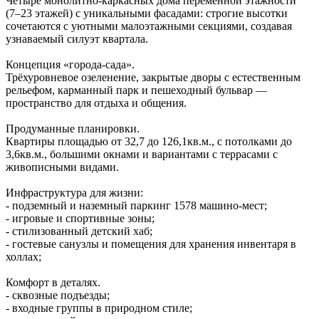
Четыре монолитно‑каркасных дома переменной этажности
(7–23 этажей) с уникальными фасадами: строгие высотки
сочетаются с уютными малоэтажными секциями, создавая
узнаваемый силуэт квартала.
Концепция «города‑сада».
Трёхуровневое озеленение, закрытые дворы с естественным
рельефом, карманный парк и пешеходный бульвар —
пространство для отдыха и общения.
Продуманные планировки.
Квартиры площадью от 32,7 до 126,1кв.м., с потолками до
3,6кв.м., большими окнами и вариантами с террасами с
живописными видами.
Инфраструктура для жизни:
- подземный и наземный паркинг 1578 машино‑мест;
- игровые и спортивные зоны;
- стилизованный детский хаб;
- гостевые санузлы и помещения для хранения инвентаря в
холлах;
Комфорт в деталях.
- сквозные подъезды;
- входные группы в природном стиле;