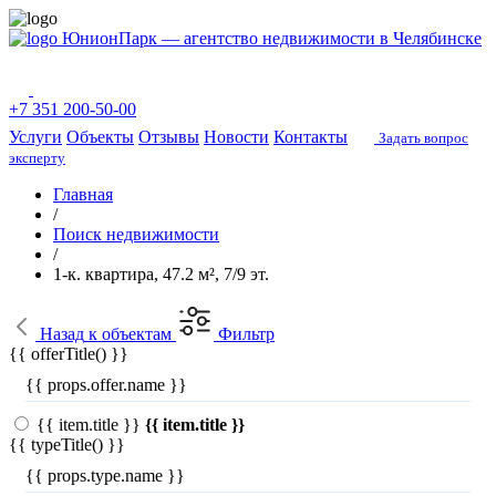
ЮнионПарк — агентство недвижимости в Челябинске
+7 351 200-50-00
Услуги
Объекты
Отзывы
Новости
Контакты
Задать вопрос
эксперту
Главная
/
Поиск недвижимости
/
1-к. квартира, 47.2 м², 7/9 эт.
Назад
к объектам
Фильтр
{{ offerTitle() }}
{{ props.offer.name }}
{{ item.title }}
{{ item.title }}
{{ typeTitle() }}
{{ props.type.name }}