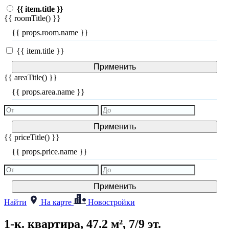
{{ item.title }}
{{ roomTitle() }}
{{ props.room.name }}
{{ item.title }}
Применить
{{ areaTitle() }}
{{ props.area.name }}
Применить
{{ priceTitle() }}
{{ props.price.name }}
Применить
Найти
На карте
Новостройки
1-к. квартира, 47.2 м², 7/9 эт.