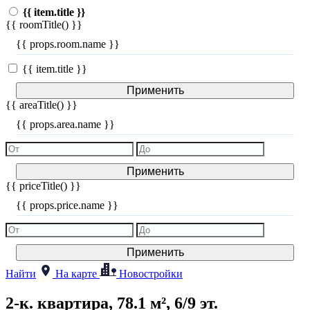
{{ item.title }}
{{ roomTitle() }}
{{ props.room.name }}
{{ item.title }}
Применить
{{ areaTitle() }}
{{ props.area.name }}
Применить
{{ priceTitle() }}
{{ props.price.name }}
Применить
Найти
На карте
Новостройки
2-к. квартира, 78.1 м², 6/9 эт.