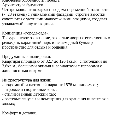
Ключевые особенности проекта:
Архитектура будущего.
Четыре монолитно‑каркасных дома переменной этажности
(7–23 этажей) с уникальными фасадами: строгие высотки
сочетаются с уютными малоэтажными секциями, создавая
узнаваемый силуэт квартала.
Концепция «города‑сада».
Трёхуровневое озеленение, закрытые дворы с естественным
рельефом, карманный парк и пешеходный бульвар —
пространство для отдыха и общения.
Продуманные планировки.
Квартиры площадью от 32,7 до 126,1кв.м., с потолками до
3,6кв.м., большими окнами и вариантами с террасами с
живописными видами.
Инфраструктура для жизни:
- подземный и наземный паркинг 1578 машино‑мест;
- игровые и спортивные зоны;
- стилизованный детский хаб;
- гостевые санузлы и помещения для хранения инвентаря в
холлах;
Комфорт в деталях.