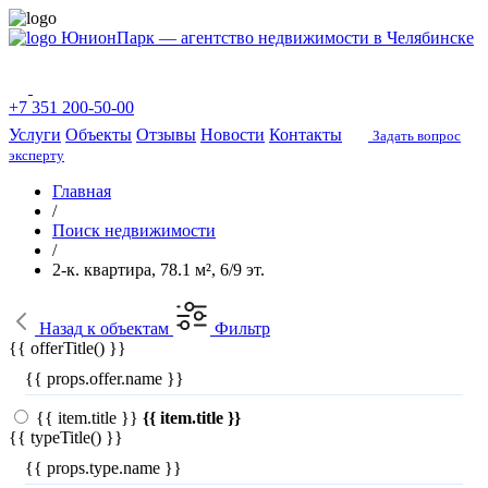
ЮнионПарк — агентство недвижимости в Челябинске
+7 351 200-50-00
Услуги
Объекты
Отзывы
Новости
Контакты
Задать вопрос
эксперту
Главная
/
Поиск недвижимости
/
2-к. квартира, 78.1 м², 6/9 эт.
Назад
к объектам
Фильтр
{{ offerTitle() }}
{{ props.offer.name }}
{{ item.title }}
{{ item.title }}
{{ typeTitle() }}
{{ props.type.name }}