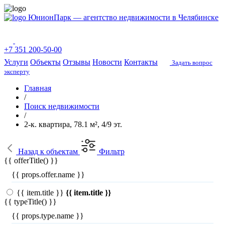
ЮнионПарк — агентство недвижимости в Челябинске
+7 351 200-50-00
Услуги
Объекты
Отзывы
Новости
Контакты
Задать вопрос
эксперту
Главная
/
Поиск недвижимости
/
2-к. квартира, 78.1 м², 4/9 эт.
Назад
к объектам
Фильтр
{{ offerTitle() }}
{{ props.offer.name }}
{{ item.title }}
{{ item.title }}
{{ typeTitle() }}
{{ props.type.name }}