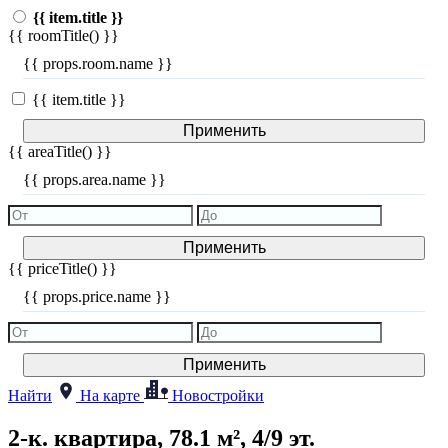
{{ item.title }}
{{ roomTitle() }}
{{ props.room.name }}
{{ item.title }}
Применить
{{ areaTitle() }}
{{ props.area.name }}
Применить
{{ priceTitle() }}
{{ props.price.name }}
Применить
Найти
На карте
Новостройки
2-к. квартира, 78.1 м², 4/9 эт.