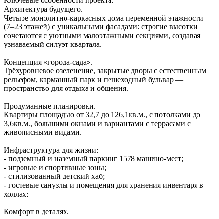
Ключевые особенности проекта:
Архитектура будущего.
Четыре монолитно‑каркасных дома переменной этажности
(7–23 этажей) с уникальными фасадами: строгие высотки
сочетаются с уютными малоэтажными секциями, создавая
узнаваемый силуэт квартала.
Концепция «города‑сада».
Трёхуровневое озеленение, закрытые дворы с естественным
рельефом, карманный парк и пешеходный бульвар —
пространство для отдыха и общения.
Продуманные планировки.
Квартиры площадью от 32,7 до 126,1кв.м., с потолками до
3,6кв.м., большими окнами и вариантами с террасами с
живописными видами.
Инфраструктура для жизни:
- подземный и наземный паркинг 1578 машино‑мест;
- игровые и спортивные зоны;
- стилизованный детский хаб;
- гостевые санузлы и помещения для хранения инвентаря в
холлах;
Комфорт в деталях.