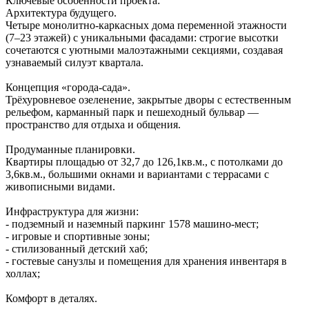
Ключевые особенности проекта:
Архитектура будущего.
Четыре монолитно‑каркасных дома переменной этажности
(7–23 этажей) с уникальными фасадами: строгие высотки
сочетаются с уютными малоэтажными секциями, создавая
узнаваемый силуэт квартала.
Концепция «города‑сада».
Трёхуровневое озеленение, закрытые дворы с естественным
рельефом, карманный парк и пешеходный бульвар —
пространство для отдыха и общения.
Продуманные планировки.
Квартиры площадью от 32,7 до 126,1кв.м., с потолками до
3,6кв.м., большими окнами и вариантами с террасами с
живописными видами.
Инфраструктура для жизни:
- подземный и наземный паркинг 1578 машино‑мест;
- игровые и спортивные зоны;
- стилизованный детский хаб;
- гостевые санузлы и помещения для хранения инвентаря в
холлах;
Комфорт в деталях.