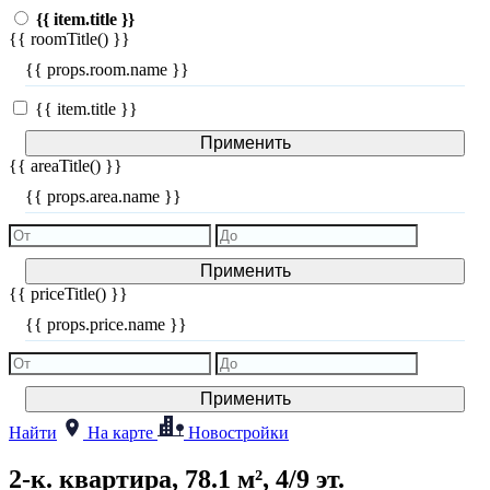
{{ item.title }}
{{ roomTitle() }}
{{ props.room.name }}
{{ item.title }}
Применить
{{ areaTitle() }}
{{ props.area.name }}
Применить
{{ priceTitle() }}
{{ props.price.name }}
Применить
Найти
На карте
Новостройки
2-к. квартира, 78.1 м², 4/9 эт.