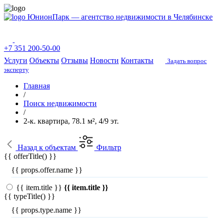
ЮнионПарк — агентство недвижимости в Челябинске
+7 351 200-50-00
Услуги
Объекты
Отзывы
Новости
Контакты
Задать вопрос
эксперту
Главная
/
Поиск недвижимости
/
2-к. квартира, 78.1 м², 4/9 эт.
Назад
к объектам
Фильтр
{{ offerTitle() }}
{{ props.offer.name }}
{{ item.title }}
{{ item.title }}
{{ typeTitle() }}
{{ props.type.name }}