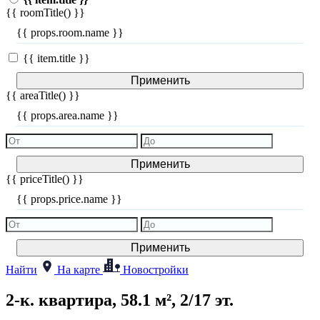
{{ roomTitle() }}
{{ props.room.name }}
{{ item.title }}
Применить
{{ areaTitle() }}
{{ props.area.name }}
Применить
{{ priceTitle() }}
{{ props.price.name }}
Применить
Найти
На карте
Новостройки
2-к. квартира, 58.1 м², 2/17 эт.