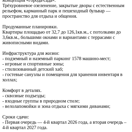
Концепция «города‑сада».
Трёхуровневое озеленение, закрытые дворы с естественным
рельефом, карманный парк и пешеходный бульвар —
пространство для отдыха и общения.
Продуманные планировки.
Квартиры площадью от 32,7 до 126,1кв.м., с потолками до
3,6кв.м., большими окнами и вариантами с террасами с
живописными видами.
Инфраструктура для жизни:
- подземный и наземный паркинг 1578 машино‑мест;
- игровые и спортивные зоны;
- стилизованный детский хаб;
- гостевые санузлы и помещения для хранения инвентаря в
холлах;
Комфорт в деталях.
- сквозные подъезды;
- входные группы в природном стиле;
- велолапомойки и зона отдыха с мягкими диванами;
Сроки сдачи:
- Первая очередь — 4‑й квартал 2026 года, а вторая очередь –
4-й квартал 2027 года.