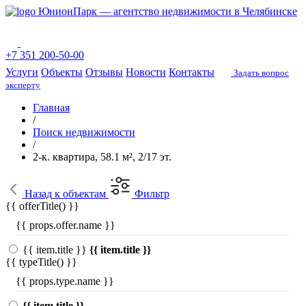
ЮнионПарк — агентство недвижимости в Челябинске
+7 351 200-50-00
Услуги
Объекты
Отзывы
Новости
Контакты
Задать вопрос
эксперту
Главная
/
Поиск недвижимости
/
2-к. квартира, 58.1 м², 2/17 эт.
Назад
к объектам
Фильтр
{{ offerTitle() }}
{{ props.offer.name }}
{{ item.title }}
{{ item.title }}
{{ typeTitle() }}
{{ props.type.name }}
{{ item.title }}