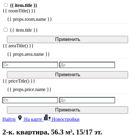
{{ item.title }}
{{ roomTitle() }}
{{ props.room.name }}
{{ item.title }}
Применить
{{ areaTitle() }}
{{ props.area.name }}
Применить
{{ priceTitle() }}
{{ props.price.name }}
Применить
Найти
На карте
Новостройки
2-к. квартира, 56.3 м², 15/17 эт.