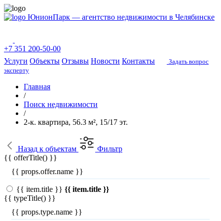
ЮнионПарк — агентство недвижимости в Челябинске
+7 351 200-50-00
Услуги
Объекты
Отзывы
Новости
Контакты
Задать вопрос
эксперту
Главная
/
Поиск недвижимости
/
2-к. квартира, 56.3 м², 15/17 эт.
Назад
к объектам
Фильтр
{{ offerTitle() }}
{{ props.offer.name }}
{{ item.title }}
{{ item.title }}
{{ typeTitle() }}
{{ props.type.name }}