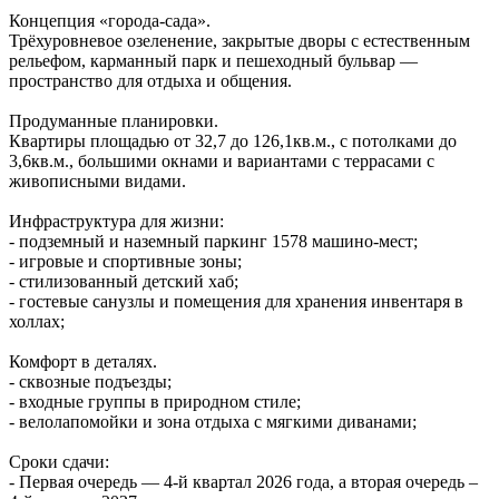
Концепция «города‑сада».
Трёхуровневое озеленение, закрытые дворы с естественным
рельефом, карманный парк и пешеходный бульвар —
пространство для отдыха и общения.
Продуманные планировки.
Квартиры площадью от 32,7 до 126,1кв.м., с потолками до
3,6кв.м., большими окнами и вариантами с террасами с
живописными видами.
Инфраструктура для жизни:
- подземный и наземный паркинг 1578 машино‑мест;
- игровые и спортивные зоны;
- стилизованный детский хаб;
- гостевые санузлы и помещения для хранения инвентаря в
холлах;
Комфорт в деталях.
- сквозные подъезды;
- входные группы в природном стиле;
- велолапомойки и зона отдыха с мягкими диванами;
Сроки сдачи:
- Первая очередь — 4‑й квартал 2026 года, а вторая очередь –