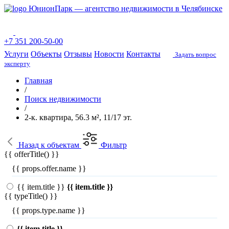
ЮнионПарк — агентство недвижимости в Челябинске
+7 351 200-50-00
Услуги
Объекты
Отзывы
Новости
Контакты
Задать вопрос
эксперту
Главная
/
Поиск недвижимости
/
2-к. квартира, 56.3 м², 11/17 эт.
Назад
к объектам
Фильтр
{{ offerTitle() }}
{{ props.offer.name }}
{{ item.title }}
{{ item.title }}
{{ typeTitle() }}
{{ props.type.name }}
{{ item.title }}