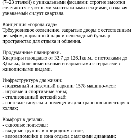
(7–23 этажей) с уникальными фасадами: строгие высотки
сочетаются с уютными малоэтажными секциями, создавая
узнаваемый силуэт квартала.
Концепция «города‑сада».
Трёхуровневое озеленение, закрытые дворы с естественным
рельефом, карманный парк и пешеходный бульвар —
пространство для отдыха и общения.
Продуманные планировки.
Квартиры площадью от 32,7 до 126,1кв.м., с потолками до
3,6кв.м., большими окнами и вариантами с террасами с
живописными видами.
Инфраструктура для жизни:
- подземный и наземный паркинг 1578 машино‑мест;
- игровые и спортивные зоны;
- стилизованный детский хаб;
- гостевые санузлы и помещения для хранения инвентаря в
холлах;
Комфорт в деталях.
- сквозные подъезды;
- входные группы в природном стиле;
- велолапомойки и зона отдыха с мягкими диванами;