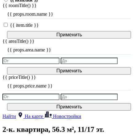
{{ roomTitle() }}
{{ props.room.name }}
{{ item.title }}
Применить
{{ areaTitle() }}
{{ props.area.name }}
Применить
{{ priceTitle() }}
{{ props.price.name }}
Применить
Найти
На карте
Новостройки
2-к. квартира, 56.3 м², 11/17 эт.