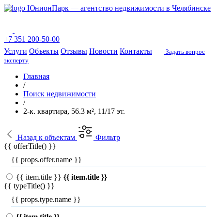
ЮнионПарк — агентство недвижимости в Челябинске
+7 351 200-50-00
Услуги
Объекты
Отзывы
Новости
Контакты
Задать вопрос
эксперту
Главная
/
Поиск недвижимости
/
2-к. квартира, 56.3 м², 11/17 эт.
Назад
к объектам
Фильтр
{{ offerTitle() }}
{{ props.offer.name }}
{{ item.title }}
{{ item.title }}
{{ typeTitle() }}
{{ props.type.name }}
{{ item.title }}