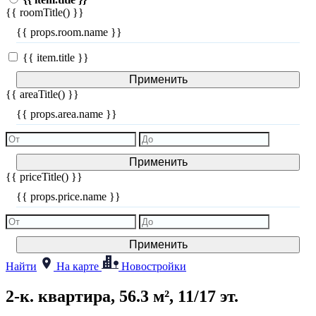
{{ roomTitle() }}
{{ props.room.name }}
{{ item.title }}
Применить
{{ areaTitle() }}
{{ props.area.name }}
Применить
{{ priceTitle() }}
{{ props.price.name }}
Применить
Найти
На карте
Новостройки
2-к. квартира, 56.3 м², 11/17 эт.