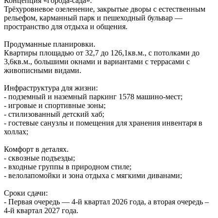
Концепция «города‑сада».
Трёхуровневое озеленение, закрытые дворы с естественным
рельефом, карманный парк и пешеходный бульвар —
пространство для отдыха и общения.
Продуманные планировки.
Квартиры площадью от 32,7 до 126,1кв.м., с потолками до
3,6кв.м., большими окнами и вариантами с террасами с
живописными видами.
Инфраструктура для жизни:
- подземный и наземный паркинг 1578 машино‑мест;
- игровые и спортивные зоны;
- стилизованный детский хаб;
- гостевые санузлы и помещения для хранения инвентаря в
холлах;
Комфорт в деталях.
- сквозные подъезды;
- входные группы в природном стиле;
- велолапомойки и зона отдыха с мягкими диванами;
Сроки сдачи:
- Первая очередь — 4‑й квартал 2026 года, а вторая очередь –
4-й квартал 2027 года.