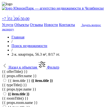
ЮнионПарк — агентство недвижимости в Челябинске
+7 351 200-50-00
Услуги
Объекты
Отзывы
Новости
Контакты
Задать вопрос
эксперту
Главная
/
Поиск недвижимости
/
2-к. квартира, 56.3 м², 8/17 эт.
Назад
к объектам
Фильтр
{{ offerTitle() }}
{{ props.offer.name }}
{{ item.title }}
{{ item.title }}
{{ typeTitle() }}
{{ props.type.name }}
{{ item.title }}
{{ roomTitle() }}
{{ props.room.name }}