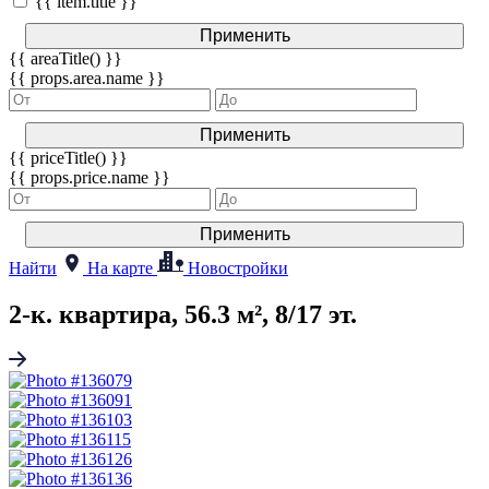
{{ item.title }}
Применить
{{ areaTitle() }}
{{ props.area.name }}
Применить
{{ priceTitle() }}
{{ props.price.name }}
Применить
Найти
На карте
Новостройки
2-к. квартира, 56.3 м², 8/17 эт.