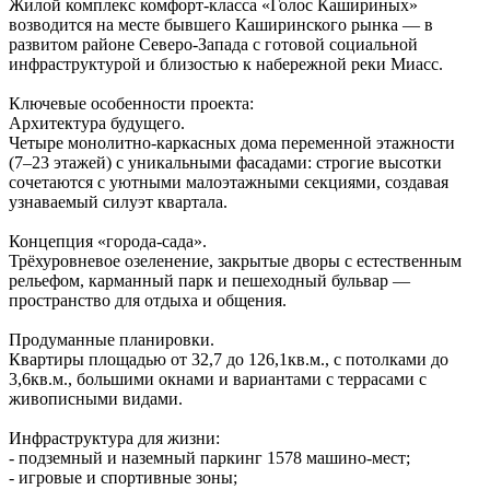
Жилой комплекс комфорт‑класса «Голос Кашириных»
возводится на месте бывшего Каширинского рынка — в
развитом районе Северо‑Запада с готовой социальной
инфраструктурой и близостью к набережной реки Миасс.
Ключевые особенности проекта:
Архитектура будущего.
Четыре монолитно‑каркасных дома переменной этажности
(7–23 этажей) с уникальными фасадами: строгие высотки
сочетаются с уютными малоэтажными секциями, создавая
узнаваемый силуэт квартала.
Концепция «города‑сада».
Трёхуровневое озеленение, закрытые дворы с естественным
рельефом, карманный парк и пешеходный бульвар —
пространство для отдыха и общения.
Продуманные планировки.
Квартиры площадью от 32,7 до 126,1кв.м., с потолками до
3,6кв.м., большими окнами и вариантами с террасами с
живописными видами.
Инфраструктура для жизни:
- подземный и наземный паркинг 1578 машино‑мест;
- игровые и спортивные зоны;