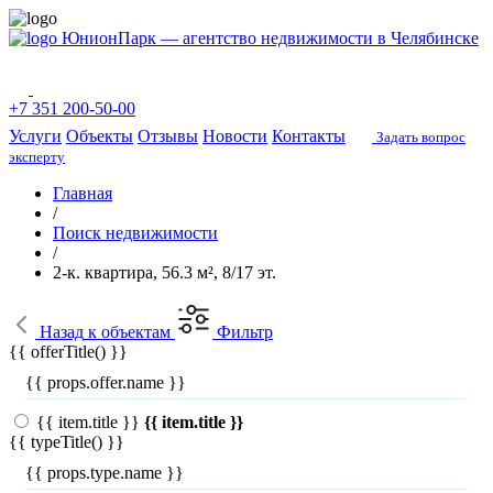
ЮнионПарк — агентство недвижимости в Челябинске
+7 351 200-50-00
Услуги
Объекты
Отзывы
Новости
Контакты
Задать вопрос
эксперту
Главная
/
Поиск недвижимости
/
2-к. квартира, 56.3 м², 8/17 эт.
Назад
к объектам
Фильтр
{{ offerTitle() }}
{{ props.offer.name }}
{{ item.title }}
{{ item.title }}
{{ typeTitle() }}
{{ props.type.name }}