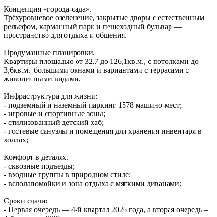
Концепция «города‑сада».
Трёхуровневое озеленение, закрытые дворы с естественным
рельефом, карманный парк и пешеходный бульвар —
пространство для отдыха и общения.
Продуманные планировки.
Квартиры площадью от 32,7 до 126,1кв.м., с потолками до
3,6кв.м., большими окнами и вариантами с террасами с
живописными видами.
Инфраструктура для жизни:
- подземный и наземный паркинг 1578 машино‑мест;
- игровые и спортивные зоны;
- стилизованный детский хаб;
- гостевые санузлы и помещения для хранения инвентаря в
холлах;
Комфорт в деталях.
- сквозные подъезды;
- входные группы в природном стиле;
- велолапомойки и зона отдыха с мягкими диванами;
Сроки сдачи:
- Первая очередь — 4‑й квартал 2026 года, а вторая очередь –