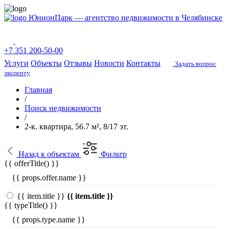
ЮнионПарк — агентство недвижимости в Челябинске
+7 351 200-50-00
Услуги
Объекты
Отзывы
Новости
Контакты
Задать вопрос
эксперту
Главная
/
Поиск недвижимости
/
2-к. квартира, 56.7 м², 8/17 эт.
Назад
к объектам
Фильтр
{{ offerTitle() }}
{{ props.offer.name }}
{{ item.title }}
{{ item.title }}
{{ typeTitle() }}
{{ props.type.name }}