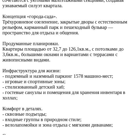
сочетаются с уютными малоэтажными секциями, создавая
узнаваемый силуэт квартала.
Концепция «города‑сада».
Трёхуровневое озеленение, закрытые дворы с естественным
рельефом, карманный парк и пешеходный бульвар —
пространство для отдыха и общения.
Продуманные планировки.
Квартиры площадью от 32,7 до 126,1кв.м., с потолками до
3,6кв.м., большими окнами и вариантами с террасами с
живописными видами.
Инфраструктура для жизни:
- подземный и наземный паркинг 1578 машино‑мест;
- игровые и спортивные зоны;
- стилизованный детский хаб;
- гостевые санузлы и помещения для хранения инвентаря в
холлах;
Комфорт в деталях.
- сквозные подъезды;
- входные группы в природном стиле;
- велолапомойки и зона отдыха с мягкими диванами;