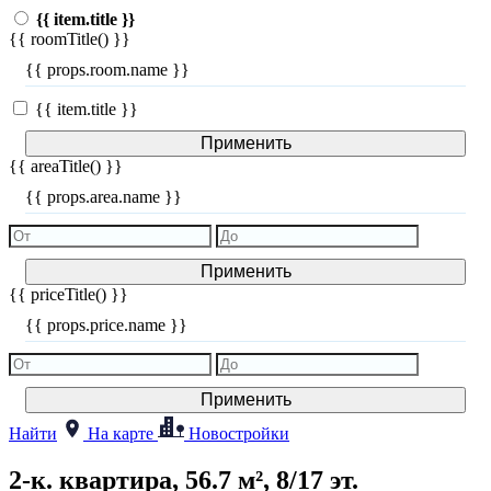
{{ item.title }}
{{ roomTitle() }}
{{ props.room.name }}
{{ item.title }}
Применить
{{ areaTitle() }}
{{ props.area.name }}
Применить
{{ priceTitle() }}
{{ props.price.name }}
Применить
Найти
На карте
Новостройки
2-к. квартира, 56.7 м², 8/17 эт.