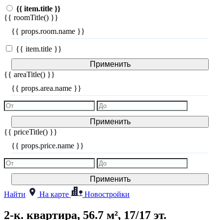
{{ item.title }}
{{ roomTitle() }}
{{ props.room.name }}
{{ item.title }}
Применить
{{ areaTitle() }}
{{ props.area.name }}
Применить
{{ priceTitle() }}
{{ props.price.name }}
Применить
Найти
На карте
Новостройки
2-к. квартира, 56.7 м², 17/17 эт.