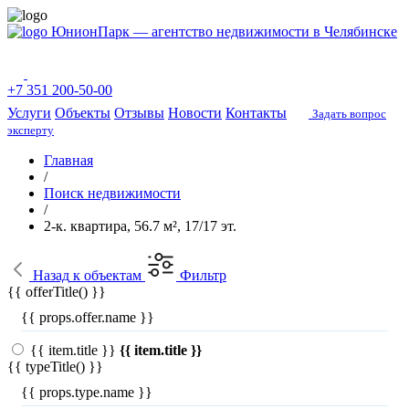
ЮнионПарк — агентство недвижимости в Челябинске
+7 351 200-50-00
Услуги
Объекты
Отзывы
Новости
Контакты
Задать вопрос
эксперту
Главная
/
Поиск недвижимости
/
2-к. квартира, 56.7 м², 17/17 эт.
Назад
к объектам
Фильтр
{{ offerTitle() }}
{{ props.offer.name }}
{{ item.title }}
{{ item.title }}
{{ typeTitle() }}
{{ props.type.name }}