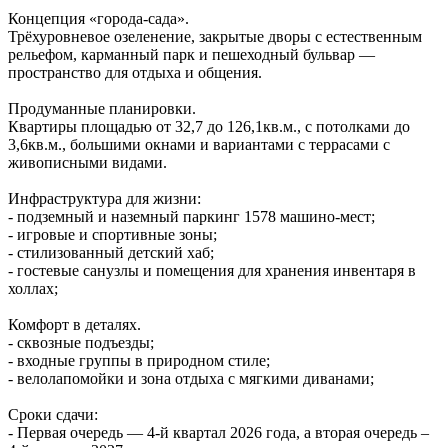
Концепция «города‑сада».
Трёхуровневое озеленение, закрытые дворы с естественным
рельефом, карманный парк и пешеходный бульвар —
пространство для отдыха и общения.
Продуманные планировки.
Квартиры площадью от 32,7 до 126,1кв.м., с потолками до
3,6кв.м., большими окнами и вариантами с террасами с
живописными видами.
Инфраструктура для жизни:
- подземный и наземный паркинг 1578 машино‑мест;
- игровые и спортивные зоны;
- стилизованный детский хаб;
- гостевые санузлы и помещения для хранения инвентаря в
холлах;
Комфорт в деталях.
- сквозные подъезды;
- входные группы в природном стиле;
- велолапомойки и зона отдыха с мягкими диванами;
Сроки сдачи:
- Первая очередь — 4‑й квартал 2026 года, а вторая очередь –