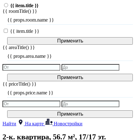
{{ item.title }}
{{ roomTitle() }}
{{ props.room.name }}
{{ item.title }}
Применить
{{ areaTitle() }}
{{ props.area.name }}
Применить
{{ priceTitle() }}
{{ props.price.name }}
Применить
Найти
На карте
Новостройки
2-к. квартира, 56.7 м², 17/17 эт.