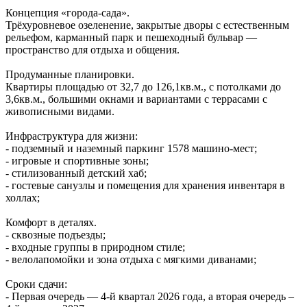
Концепция «города‑сада».
Трёхуровневое озеленение, закрытые дворы с естественным
рельефом, карманный парк и пешеходный бульвар —
пространство для отдыха и общения.
Продуманные планировки.
Квартиры площадью от 32,7 до 126,1кв.м., с потолками до
3,6кв.м., большими окнами и вариантами с террасами с
живописными видами.
Инфраструктура для жизни:
- подземный и наземный паркинг 1578 машино‑мест;
- игровые и спортивные зоны;
- стилизованный детский хаб;
- гостевые санузлы и помещения для хранения инвентаря в
холлах;
Комфорт в деталях.
- сквозные подъезды;
- входные группы в природном стиле;
- велолапомойки и зона отдыха с мягкими диванами;
Сроки сдачи:
- Первая очередь — 4‑й квартал 2026 года, а вторая очередь –