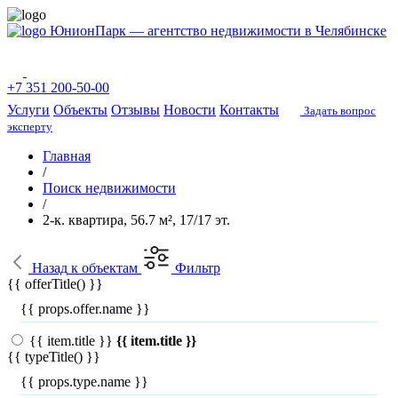
ЮнионПарк — агентство недвижимости в Челябинске
+7 351 200-50-00
Услуги
Объекты
Отзывы
Новости
Контакты
Задать вопрос
эксперту
Главная
/
Поиск недвижимости
/
2-к. квартира, 56.7 м², 17/17 эт.
Назад
к объектам
Фильтр
{{ offerTitle() }}
{{ props.offer.name }}
{{ item.title }}
{{ item.title }}
{{ typeTitle() }}
{{ props.type.name }}