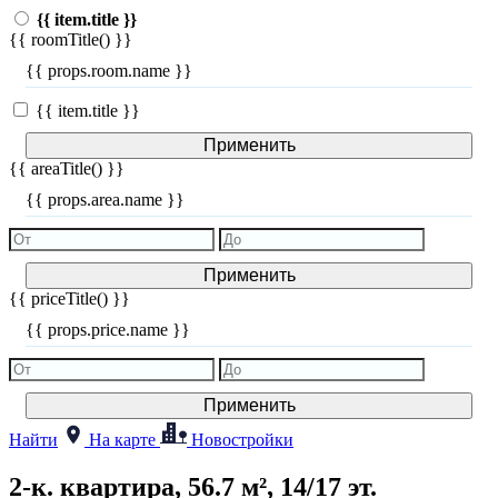
{{ item.title }}
{{ roomTitle() }}
{{ props.room.name }}
{{ item.title }}
Применить
{{ areaTitle() }}
{{ props.area.name }}
Применить
{{ priceTitle() }}
{{ props.price.name }}
Применить
Найти
На карте
Новостройки
2-к. квартира, 56.7 м², 14/17 эт.