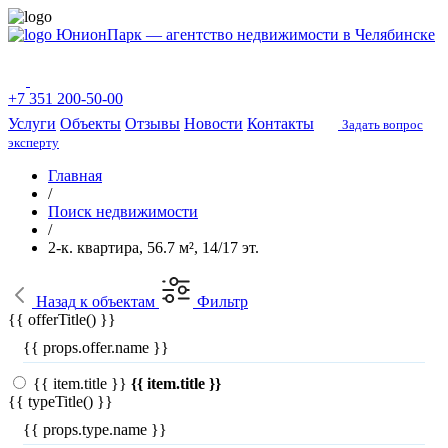
ЮнионПарк — агентство недвижимости в Челябинске
+7 351 200-50-00
Услуги
Объекты
Отзывы
Новости
Контакты
Задать вопрос
эксперту
Главная
/
Поиск недвижимости
/
2-к. квартира, 56.7 м², 14/17 эт.
Назад
к объектам
Фильтр
{{ offerTitle() }}
{{ props.offer.name }}
{{ item.title }}
{{ item.title }}
{{ typeTitle() }}
{{ props.type.name }}