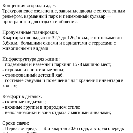
Концепция «города‑сада».
Трёхуровневое озеленение, закрытые дворы с естественным
рельефом, карманный парк и пешеходный бульвар —
пространство для отдыха и общения.
Продуманные планировки.
Квартиры площадью от 32,7 до 126,1кв.м., с потолками до
3,6кв.м., большими окнами и вариантами с террасами с
живописными видами.
Инфраструктура для жизни:
- подземный и наземный паркинг 1578 машино‑мест;
- игровые и спортивные зоны;
- стилизованный детский хаб;
- гостевые санузлы и помещения для хранения инвентаря в
холлах;
Комфорт в деталях.
- сквозные подъезды;
- входные группы в природном стиле;
- велолапомойки и зона отдыха с мягкими диванами;
Сроки сдачи:
- Первая очередь — 4‑й квартал 2026 года, а вторая очередь –