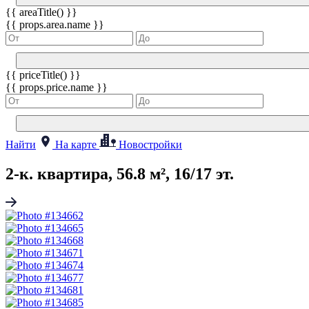
{{ areaTitle() }}
{{ props.area.name }}
{{ priceTitle() }}
{{ props.price.name }}
Найти
На карте
Новостройки
2-к. квартира, 56.8 м², 16/17 эт.