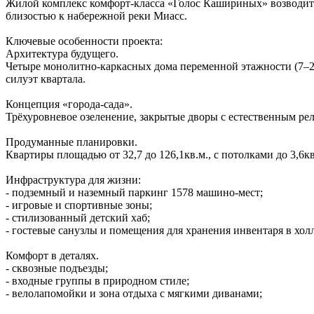
Жилой комплекс комфорт‑класса «Голос Кашириных» возводитс
близостью к набережной реки Миасс.
Ключевые особенности проекта:
Архитектура будущего.
Четыре монолитно‑каркасных дома переменной этажности (7–2
силуэт квартала.
Концепция «города‑сада».
Трёхуровневое озеленение, закрытые дворы с естественным ре
Продуманные планировки.
Квартиры площадью от 32,7 до 126,1кв.м., с потолками до 3,6
Инфраструктура для жизни:
- подземный и наземный паркинг 1578 машино‑мест;
- игровые и спортивные зоны;
- стилизованный детский хаб;
- гостевые санузлы и помещения для хранения инвентаря в холл
Комфорт в деталях.
- сквозные подъезды;
- входные группы в природном стиле;
- велолапомойки и зона отдыха с мягкими диванами;