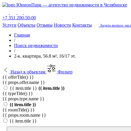
ЮнионПарк — агентство недвижимости в Челябинске
+7 351 200-50-00
Услуги
Объекты
Отзывы
Новости
Контакты
Задать вопрос экс
Главная
/
Поиск недвижимости
/
2-к. квартира, 56.8 м², 16/17 эт.
Назад
к объектам
Фильтр
{{ offerTitle() }}
{{ props.offer.name }}
{{ item.title }}
{{ item.title }}
{{ typeTitle() }}
{{ props.type.name }}
{{ item.title }}
{{ roomTitle() }}
{{ props.room.name }}
{{ item.title }}