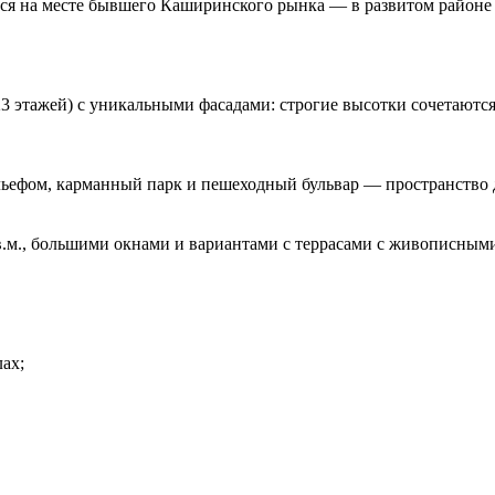
я на месте бывшего Каширинского рынка — в развитом районе 
3 этажей) с уникальными фасадами: строгие высотки сочетаютс
льефом, карманный парк и пешеходный бульвар — пространство 
кв.м., большими окнами и вариантами с террасами с живописным
ах;