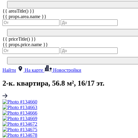
{{ areaTitle() }}
{{ props.area.name }}
{{ priceTitle() }}
{{ props.price.name }}
Найти
На карте
Новостройки
2-к. квартира, 56.8 м², 16/17 эт.