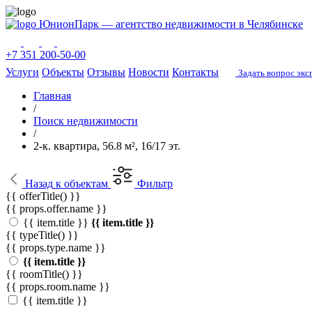
ЮнионПарк — агентство недвижимости в Челябинске
+7 351 200-50-00
Услуги
Объекты
Отзывы
Новости
Контакты
Задать вопрос экс
Главная
/
Поиск недвижимости
/
2-к. квартира, 56.8 м², 16/17 эт.
Назад
к объектам
Фильтр
{{ offerTitle() }}
{{ props.offer.name }}
{{ item.title }}
{{ item.title }}
{{ typeTitle() }}
{{ props.type.name }}
{{ item.title }}
{{ roomTitle() }}
{{ props.room.name }}
{{ item.title }}