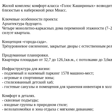
Жилой комплекс комфорт‑класса «Голос Кашириных» возводитс
близостью к набережной реки Миасс.
Ключевые особенности проекта:
Архитектура будущего.
Четыре монолитно‑каркасных дома переменной этажности (7–2
силуэт квартала.
Концепция «города‑сада».
Трёхуровневое озеленение, закрытые дворы с естественным ре
Продуманные планировки.
Квартиры площадью от 32,7 до 126,1кв.м., с потолками до 3,6
Инфраструктура для жизни:
- подземный и наземный паркинг 1578 машино‑мест;
- игровые и спортивные зоны;
- стилизованный детский хаб;
- гостевые санузлы и помещения для хранения инвентаря в холл
Комфорт в деталях.
- сквозные подъезды;
- входные группы в природном стиле;
- велолапомойки и зона отдыха с мягкими диванами;