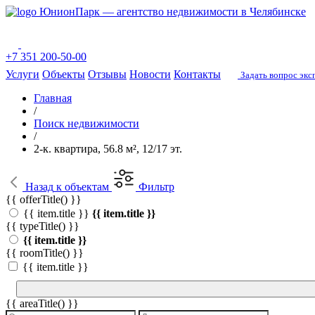
ЮнионПарк — агентство недвижимости в Челябинске
+7 351 200-50-00
Услуги
Объекты
Отзывы
Новости
Контакты
Задать вопрос экс
Главная
/
Поиск недвижимости
/
2-к. квартира, 56.8 м², 12/17 эт.
Назад
к объектам
Фильтр
{{ offerTitle() }}
{{ item.title }}
{{ item.title }}
{{ typeTitle() }}
{{ item.title }}
{{ roomTitle() }}
{{ item.title }}
{{ areaTitle() }}