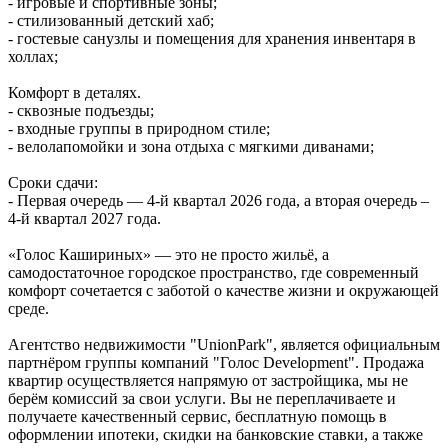
- игровые и спортивные зоны;
- стилизованный детский хаб;
- гостевые санузлы и помещения для хранения инвентаря в
холлах;
Комфорт в деталях.
- сквозные подъезды;
- входные группы в природном стиле;
- велолапомойки и зона отдыха с мягкими диванами;
Сроки сдачи:
- Первая очередь — 4‑й квартал 2026 года, а вторая очередь –
4-й квартал 2027 года.
«Голос Кашириных» — это не просто жильё, а
самодостаточное городское пространство, где современный
комфорт сочетается с заботой о качестве жизни и окружающей
среде.
Агентство недвижимости "UnionPark", является официальным
партнёром группы компаний "Голос Development". Продажа
квартир осуществляется напрямую от застройщика, мы не
берём комиссий за свои услуги. Вы не переплачиваете и
получаете качественный сервис, бесплатную помощь в
оформлении ипотеки, скидки на банковские ставки, а также