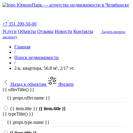
ЮнионПарк — агентство недвижимости в Челябинске
+7 351 200-50-00
Услуги
Объекты
Отзывы
Новости
Контакты
Задать вопрос
эксперту
Главная
/
Поиск недвижимости
/
2-к. квартира, 56.8 м², 2/17 эт.
Назад
к объектам
Фильтр
{{ offerTitle() }}
{{ props.offer.name }}
{{ item.title }}
{{ item.title }}
{{ typeTitle() }}
{{ props.type.name }}
{{ item.title }}