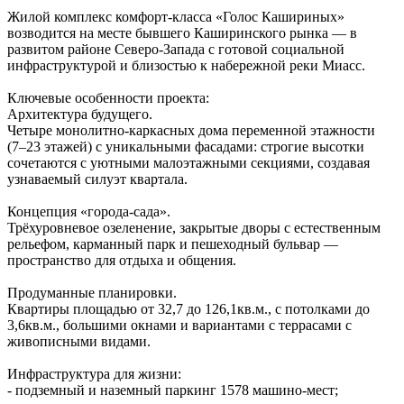
Жилой комплекс комфорт‑класса «Голос Кашириных»
возводится на месте бывшего Каширинского рынка — в
развитом районе Северо‑Запада с готовой социальной
инфраструктурой и близостью к набережной реки Миасс.
Ключевые особенности проекта:
Архитектура будущего.
Четыре монолитно‑каркасных дома переменной этажности
(7–23 этажей) с уникальными фасадами: строгие высотки
сочетаются с уютными малоэтажными секциями, создавая
узнаваемый силуэт квартала.
Концепция «города‑сада».
Трёхуровневое озеленение, закрытые дворы с естественным
рельефом, карманный парк и пешеходный бульвар —
пространство для отдыха и общения.
Продуманные планировки.
Квартиры площадью от 32,7 до 126,1кв.м., с потолками до
3,6кв.м., большими окнами и вариантами с террасами с
живописными видами.
Инфраструктура для жизни:
- подземный и наземный паркинг 1578 машино‑мест;