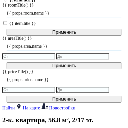
{{ roomTitle() }}
{{ props.room.name }}
{{ item.title }}
Применить
{{ areaTitle() }}
{{ props.area.name }}
Применить
{{ priceTitle() }}
{{ props.price.name }}
Применить
Найти
На карте
Новостройки
2-к. квартира, 56.8 м², 2/17 эт.