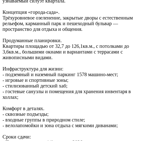
узнаваемый силуэт квартала.
Концепция «города‑сада».
Трёхуровневое озеленение, закрытые дворы с естественным
рельефом, карманный парк и пешеходный бульвар —
пространство для отдыха и общения.
Продуманные планировки.
Квартиры площадью от 32,7 до 126,1кв.м., с потолками до
3,6кв.м., большими окнами и вариантами с террасами с
живописными видами.
Инфраструктура для жизни:
- подземный и наземный паркинг 1578 машино‑мест;
- игровые и спортивные зоны;
- стилизованный детский хаб;
- гостевые санузлы и помещения для хранения инвентаря в
холлах;
Комфорт в деталях.
- сквозные подъезды;
- входные группы в природном стиле;
- велолапомойки и зона отдыха с мягкими диванами;
Сроки сдачи: