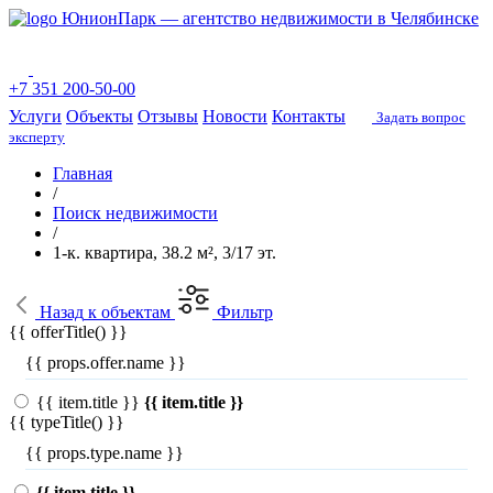
ЮнионПарк — агентство недвижимости в Челябинске
+7 351 200-50-00
Услуги
Объекты
Отзывы
Новости
Контакты
Задать вопрос
эксперту
Главная
/
Поиск недвижимости
/
1-к. квартира, 38.2 м², 3/17 эт.
Назад
к объектам
Фильтр
{{ offerTitle() }}
{{ props.offer.name }}
{{ item.title }}
{{ item.title }}
{{ typeTitle() }}
{{ props.type.name }}
{{ item.title }}