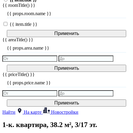
{{ roomTitle() }}
{{ props.room.name }}
{{ item.title }}
Применить
{{ areaTitle() }}
{{ props.area.name }}
Применить
{{ priceTitle() }}
{{ props.price.name }}
Применить
Найти
На карте
Новостройки
1-к. квартира, 38.2 м², 3/17 эт.