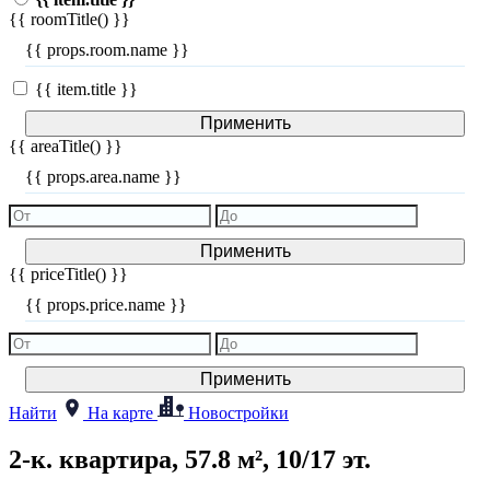
{{ roomTitle() }}
{{ props.room.name }}
{{ item.title }}
Применить
{{ areaTitle() }}
{{ props.area.name }}
Применить
{{ priceTitle() }}
{{ props.price.name }}
Применить
Найти
На карте
Новостройки
2-к. квартира, 57.8 м², 10/17 эт.