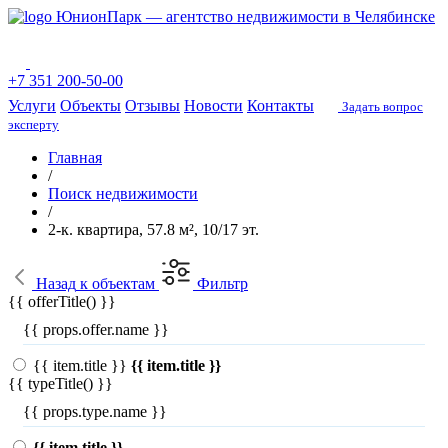
ЮнионПарк — агентство недвижимости в Челябинске
+7 351 200-50-00
Услуги
Объекты
Отзывы
Новости
Контакты
Задать вопрос
эксперту
Главная
/
Поиск недвижимости
/
2-к. квартира, 57.8 м², 10/17 эт.
Назад
к объектам
Фильтр
{{ offerTitle() }}
{{ props.offer.name }}
{{ item.title }}
{{ item.title }}
{{ typeTitle() }}
{{ props.type.name }}
{{ item.title }}