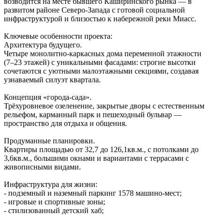
возводится на месте бывшего Каширинского рынка — в
развитом районе Северо‑Запада с готовой социальной
инфраструктурой и близостью к набережной реки Миасс.
Ключевые особенности проекта:
Архитектура будущего.
Четыре монолитно‑каркасных дома переменной этажности
(7–23 этажей) с уникальными фасадами: строгие высотки
сочетаются с уютными малоэтажными секциями, создавая
узнаваемый силуэт квартала.
Концепция «города‑сада».
Трёхуровневое озеленение, закрытые дворы с естественным
рельефом, карманный парк и пешеходный бульвар —
пространство для отдыха и общения.
Продуманные планировки.
Квартиры площадью от 32,7 до 126,1кв.м., с потолками до
3,6кв.м., большими окнами и вариантами с террасами с
живописными видами.
Инфраструктура для жизни:
- подземный и наземный паркинг 1578 машино‑мест;
- игровые и спортивные зоны;
- стилизованный детский хаб;