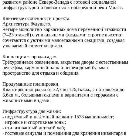
развитом районе Северо‑Запада с готовой социальной
инфраструктурой и близостью к набережной реки Миасс.
Ключевые особенности проекта:
Архитектура будущего.
Четыре монолитно‑каркасных дома переменной этажности
(7–23 этажей) с уникальными фасадами: строгие высотки
сочетаются с уютными малоэтажными секциями, создавая
узнаваемый силуэт квартала.
Концепция «города‑сада».
Трёхуровневое озеленение, закрытые дворы с естественным
рельефом, карманный парк и пешеходный бульвар —
пространство для отдыха и общения.
Продуманные планировки.
Квартиры площадью от 32,7 до 126,1кв.м., с потолками до
3,6кв.м., большими окнами и вариантами с террасами с
живописными видами.
Инфраструктура для жизни:
- подземный и наземный паркинг 1578 машино‑мест;
- игровые и спортивные зоны;
- стилизованный детский хаб;
- гостевые санузлы и помещения для хранения инвентаря в