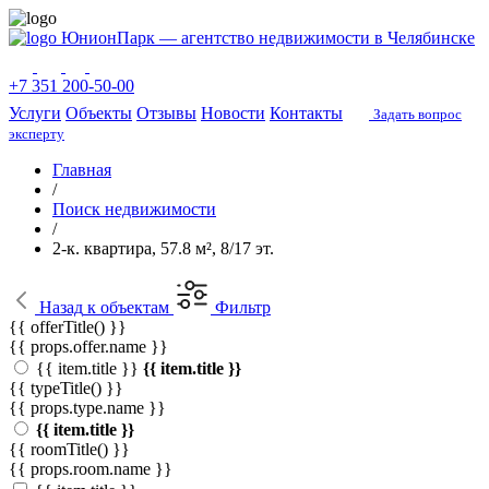
ЮнионПарк — агентство недвижимости в Челябинске
+7 351 200-50-00
Услуги
Объекты
Отзывы
Новости
Контакты
Задать вопрос
эксперту
Главная
/
Поиск недвижимости
/
2-к. квартира, 57.8 м², 8/17 эт.
Назад
к объектам
Фильтр
{{ offerTitle() }}
{{ props.offer.name }}
{{ item.title }}
{{ item.title }}
{{ typeTitle() }}
{{ props.type.name }}
{{ item.title }}
{{ roomTitle() }}
{{ props.room.name }}