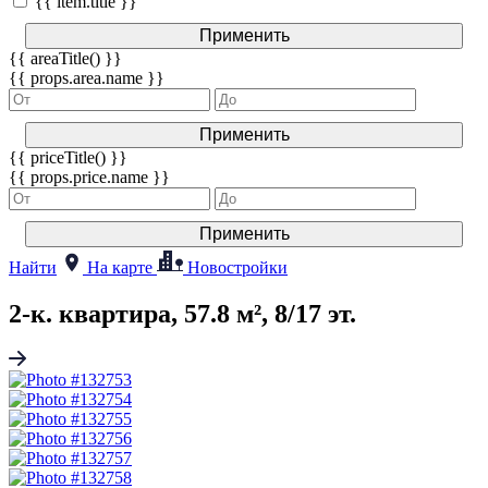
{{ item.title }}
Применить
{{ areaTitle() }}
{{ props.area.name }}
Применить
{{ priceTitle() }}
{{ props.price.name }}
Применить
Найти
На карте
Новостройки
2-к. квартира, 57.8 м², 8/17 эт.