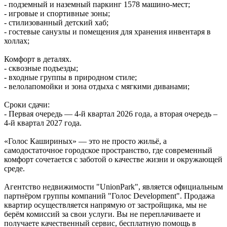
- подземный и наземный паркинг 1578 машино‑мест;
- игровые и спортивные зоны;
- стилизованный детский хаб;
- гостевые санузлы и помещения для хранения инвентаря в
холлах;
Комфорт в деталях.
- сквозные подъезды;
- входные группы в природном стиле;
- велолапомойки и зона отдыха с мягкими диванами;
Сроки сдачи:
- Первая очередь — 4‑й квартал 2026 года, а вторая очередь –
4-й квартал 2027 года.
«Голос Кашириных» — это не просто жильё, а
самодостаточное городское пространство, где современный
комфорт сочетается с заботой о качестве жизни и окружающей
среде.
Агентство недвижимости "UnionPark", является официальным
партнёром группы компаний "Голос Development". Продажа
квартир осуществляется напрямую от застройщика, мы не
берём комиссий за свои услуги. Вы не переплачиваете и
получаете качественный сервис, бесплатную помощь в