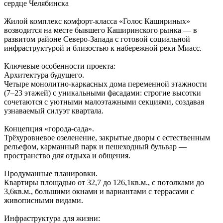
сердце Челябинска
Жилой комплекс комфорт‑класса «Голос Кашириных»
возводится на месте бывшего Каширинского рынка — в
развитом районе Северо‑Запада с готовой социальной
инфраструктурой и близостью к набережной реки Миасс.
Ключевые особенности проекта:
Архитектура будущего.
Четыре монолитно‑каркасных дома переменной этажности
(7–23 этажей) с уникальными фасадами: строгие высотки
сочетаются с уютными малоэтажными секциями, создавая
узнаваемый силуэт квартала.
Концепция «города‑сада».
Трёхуровневое озеленение, закрытые дворы с естественным
рельефом, карманный парк и пешеходный бульвар —
пространство для отдыха и общения.
Продуманные планировки.
Квартиры площадью от 32,7 до 126,1кв.м., с потолками до
3,6кв.м., большими окнами и вариантами с террасами с
живописными видами.
Инфраструктура для жизни: