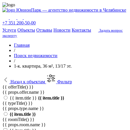
ЮнионПарк — агентство недвижимости в Челябинске
+7 351 200-50-00
Услуги
Объекты
Отзывы
Новости
Контакты
Задать вопрос
эксперту
Главная
/
Поиск недвижимости
/
1-к. квартира, 36 м², 13/17 эт.
Назад
к объектам
Фильтр
{{ offerTitle() }}
{{ props.offer.name }}
{{ item.title }}
{{ item.title }}
{{ typeTitle() }}
{{ props.type.name }}
{{ item.title }}
{{ roomTitle() }}
{{ props.room.name }}