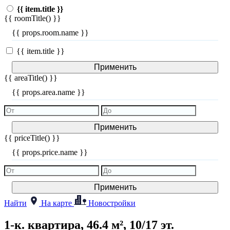
{{ item.title }}
{{ roomTitle() }}
{{ props.room.name }}
{{ item.title }}
Применить
{{ areaTitle() }}
{{ props.area.name }}
Применить
{{ priceTitle() }}
{{ props.price.name }}
Применить
Найти
На карте
Новостройки
1-к. квартира, 46.4 м², 10/17 эт.