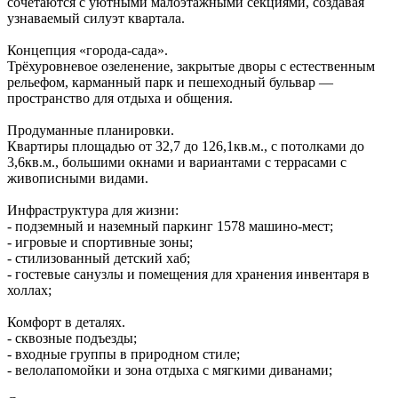
сочетаются с уютными малоэтажными секциями, создавая
узнаваемый силуэт квартала.
Концепция «города‑сада».
Трёхуровневое озеленение, закрытые дворы с естественным
рельефом, карманный парк и пешеходный бульвар —
пространство для отдыха и общения.
Продуманные планировки.
Квартиры площадью от 32,7 до 126,1кв.м., с потолками до
3,6кв.м., большими окнами и вариантами с террасами с
живописными видами.
Инфраструктура для жизни:
- подземный и наземный паркинг 1578 машино‑мест;
- игровые и спортивные зоны;
- стилизованный детский хаб;
- гостевые санузлы и помещения для хранения инвентаря в
холлах;
Комфорт в деталях.
- сквозные подъезды;
- входные группы в природном стиле;
- велолапомойки и зона отдыха с мягкими диванами;