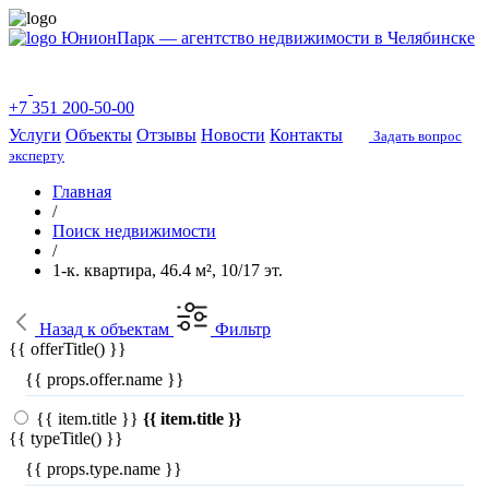
ЮнионПарк — агентство недвижимости в Челябинске
+7 351 200-50-00
Услуги
Объекты
Отзывы
Новости
Контакты
Задать вопрос
эксперту
Главная
/
Поиск недвижимости
/
1-к. квартира, 46.4 м², 10/17 эт.
Назад
к объектам
Фильтр
{{ offerTitle() }}
{{ props.offer.name }}
{{ item.title }}
{{ item.title }}
{{ typeTitle() }}
{{ props.type.name }}