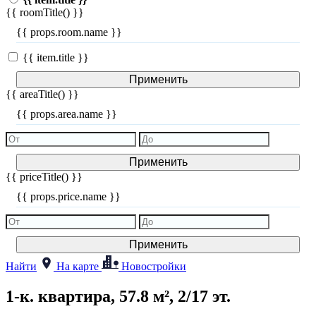
{{ roomTitle() }}
{{ props.room.name }}
{{ item.title }}
Применить
{{ areaTitle() }}
{{ props.area.name }}
Применить
{{ priceTitle() }}
{{ props.price.name }}
Применить
Найти
На карте
Новостройки
1-к. квартира, 57.8 м², 2/17 эт.