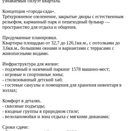
узнаваемый силуэт квартала.
Концепция «города‑сада».
Трёхуровневое озеленение, закрытые дворы с естественным
рельефом, карманный парк и пешеходный бульвар —
пространство для отдыха и общения.
Продуманные планировки.
Квартиры площадью от 32,7 до 126,1кв.м., с потолками до
3,6кв.м., большими окнами и вариантами с террасами с
живописными видами.
Инфраструктура для жизни:
- подземный и наземный паркинг 1578 машино‑мест;
- игровые и спортивные зоны;
- стилизованный детский хаб;
- гостевые санузлы и помещения для хранения инвентаря в
холлах;
Комфорт в деталях.
- сквозные подъезды;
- входные группы в природном стиле;
- велолапомойки и зона отдыха с мягкими диванами;
Сроки сдачи: