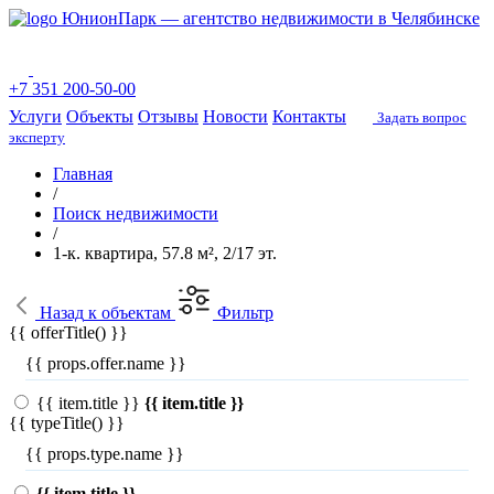
ЮнионПарк — агентство недвижимости в Челябинске
+7 351 200-50-00
Услуги
Объекты
Отзывы
Новости
Контакты
Задать вопрос
эксперту
Главная
/
Поиск недвижимости
/
1-к. квартира, 57.8 м², 2/17 эт.
Назад
к объектам
Фильтр
{{ offerTitle() }}
{{ props.offer.name }}
{{ item.title }}
{{ item.title }}
{{ typeTitle() }}
{{ props.type.name }}
{{ item.title }}