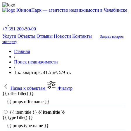
ЮнионПарк — агентство недвижимости в Челябинске
+7 351 200-50-00
Услуги
Объекты
Отзывы
Новости
Контакты
Задать вопрос
эксперту
Главная
/
Поиск недвижимости
/
1-к. квартира, 41.5 м², 5/9 эт.
Назад
к объектам
Фильтр
{{ offerTitle() }}
{{ props.offer.name }}
{{ item.title }}
{{ item.title }}
{{ typeTitle() }}
{{ props.type.name }}