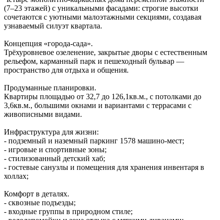
(7–23 этажей) с уникальными фасадами: строгие высотки
сочетаются с уютными малоэтажными секциями, создавая
узнаваемый силуэт квартала.
Концепция «города‑сада».
Трёхуровневое озеленение, закрытые дворы с естественным
рельефом, карманный парк и пешеходный бульвар —
пространство для отдыха и общения.
Продуманные планировки.
Квартиры площадью от 32,7 до 126,1кв.м., с потолками до
3,6кв.м., большими окнами и вариантами с террасами с
живописными видами.
Инфраструктура для жизни:
- подземный и наземный паркинг 1578 машино‑мест;
- игровые и спортивные зоны;
- стилизованный детский хаб;
- гостевые санузлы и помещения для хранения инвентаря в
холлах;
Комфорт в деталях.
- сквозные подъезды;
- входные группы в природном стиле;