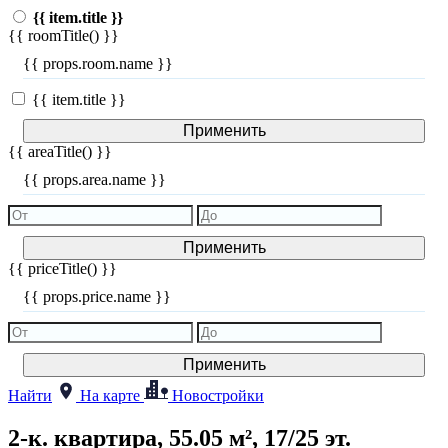
{{ item.title }}
{{ roomTitle() }}
{{ props.room.name }}
{{ item.title }}
Применить
{{ areaTitle() }}
{{ props.area.name }}
Применить
{{ priceTitle() }}
{{ props.price.name }}
Применить
Найти
На карте
Новостройки
2-к. квартира, 55.05 м², 17/25 эт.