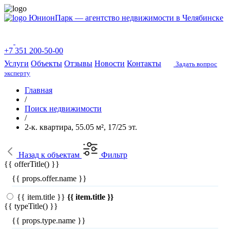
ЮнионПарк — агентство недвижимости в Челябинске
+7 351 200-50-00
Услуги
Объекты
Отзывы
Новости
Контакты
Задать вопрос
эксперту
Главная
/
Поиск недвижимости
/
2-к. квартира, 55.05 м², 17/25 эт.
Назад
к объектам
Фильтр
{{ offerTitle() }}
{{ props.offer.name }}
{{ item.title }}
{{ item.title }}
{{ typeTitle() }}
{{ props.type.name }}