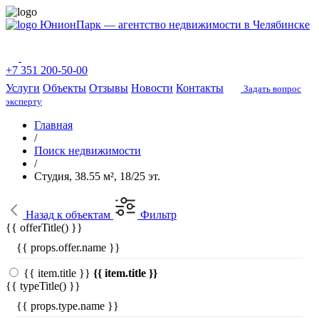
ЮнионПарк — агентство недвижимости в Челябинске
+7 351 200-50-00
Услуги
Объекты
Отзывы
Новости
Контакты
Задать вопрос
эксперту
Главная
/
Поиск недвижимости
/
Студия, 38.55 м², 18/25 эт.
Назад
к объектам
Фильтр
{{ offerTitle() }}
{{ props.offer.name }}
{{ item.title }}
{{ item.title }}
{{ typeTitle() }}
{{ props.type.name }}