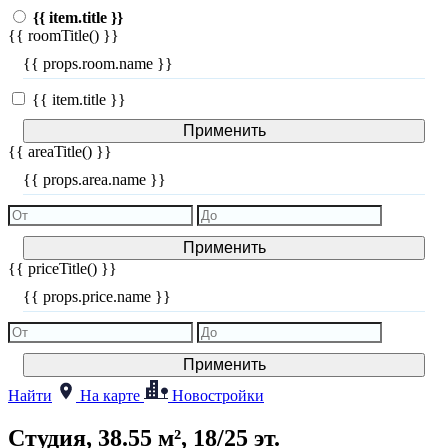
{{ item.title }}
{{ roomTitle() }}
{{ props.room.name }}
{{ item.title }}
Применить
{{ areaTitle() }}
{{ props.area.name }}
Применить
{{ priceTitle() }}
{{ props.price.name }}
Применить
Найти
На карте
Новостройки
Студия, 38.55 м², 18/25 эт.