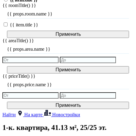
{{ roomTitle() }}
{{ props.room.name }}
{{ item.title }}
Применить
{{ areaTitle() }}
{{ props.area.name }}
Применить
{{ priceTitle() }}
{{ props.price.name }}
Применить
Найти
На карте
Новостройки
1-к. квартира, 41.13 м², 25/25 эт.