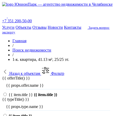
ЮнионПарк — агентство недвижимости в Челябинске
+7 351 200-50-00
Услуги
Объекты
Отзывы
Новости
Контакты
Задать вопрос
эксперту
Главная
/
Поиск недвижимости
/
1-к. квартира, 41.13 м², 25/25 эт.
Назад
к объектам
Фильтр
{{ offerTitle() }}
{{ props.offer.name }}
{{ item.title }}
{{ item.title }}
{{ typeTitle() }}
{{ props.type.name }}
{{ item.title }}