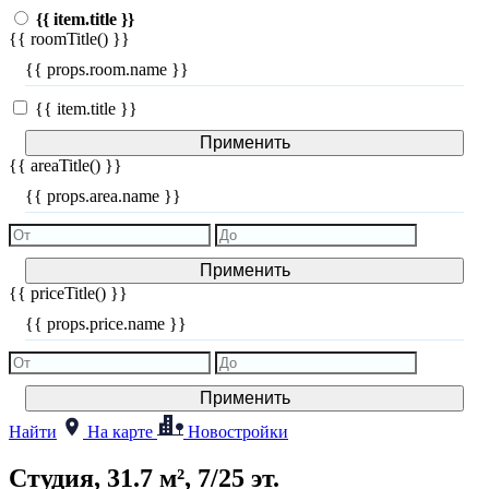
{{ item.title }}
{{ roomTitle() }}
{{ props.room.name }}
{{ item.title }}
Применить
{{ areaTitle() }}
{{ props.area.name }}
Применить
{{ priceTitle() }}
{{ props.price.name }}
Применить
Найти
На карте
Новостройки
Студия, 31.7 м², 7/25 эт.