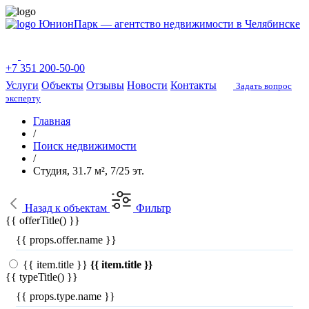
ЮнионПарк — агентство недвижимости в Челябинске
+7 351 200-50-00
Услуги
Объекты
Отзывы
Новости
Контакты
Задать вопрос
эксперту
Главная
/
Поиск недвижимости
/
Студия, 31.7 м², 7/25 эт.
Назад
к объектам
Фильтр
{{ offerTitle() }}
{{ props.offer.name }}
{{ item.title }}
{{ item.title }}
{{ typeTitle() }}
{{ props.type.name }}