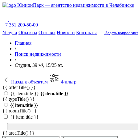
ЮнионПарк — агентство недвижимости в Челябинске
+7 351 200-50-00
Услуги
Объекты
Отзывы
Новости
Контакты
Задать вопрос экс
Главная
/
Поиск недвижимости
/
Студия, 39 м², 15/25 эт.
Назад
к объектам
Фильтр
{{ offerTitle() }}
{{ item.title }}
{{ item.title }}
{{ typeTitle() }}
{{ item.title }}
{{ roomTitle() }}
{{ item.title }}
{{ areaTitle() }}