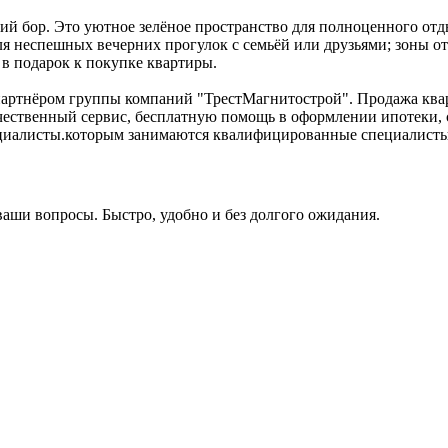
й бор. Это уютное зелёное пространство для полноценного отды
я неспешных вечерних прогулок с семьёй или друзьями; зоны о
т в подарок к покупке квартиры.
артнёром группы компаний "ТрестМагнитострой". Продажа квар
ачественный сервис, бесплатную помощь в оформлении ипотеки, 
циалисты.которым занимаются квалифицированные специалисты
ваши вопросы. Быстро, удобно и без долгого ожидания.