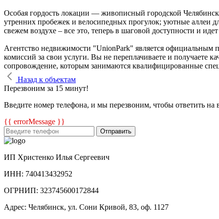
Особая гордость локации — живописный городской Челябински
утренних пробежек и велосипедных прогулок; уютные аллеи дл
свежем воздухе – все это, теперь в шаговой доступности и иде
Агентство недвижимости "UnionPark" является официальным п
комиссий за свои услуги. Вы не переплачиваете и получаете к
сопровождение, которым занимаются квалифицированные спе
Назад к объектам
Перезвоним за 15 минут!
Введите номер телефона, и мы перезвоним, чтобы ответить на 
{{ errorMessage }}
Отправить
ИП Христенко Илья Сергеевич
ИНН: 740413432952
ОГРНИП: 323745600172844
Адрес: Челябинск, ул. Сони Кривой, 83, оф. 1127