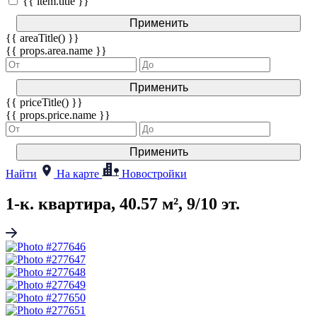
{{ item.title }}
Применить
{{ areaTitle() }}
{{ props.area.name }}
Применить
{{ priceTitle() }}
{{ props.price.name }}
Применить
Найти
На карте
Новостройки
1-к. квартира, 40.57 м², 9/10 эт.