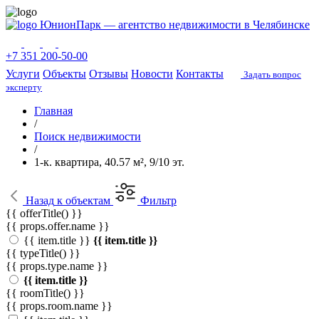
ЮнионПарк — агентство недвижимости в Челябинске
+7 351 200-50-00
Услуги
Объекты
Отзывы
Новости
Контакты
Задать вопрос
эксперту
Главная
/
Поиск недвижимости
/
1-к. квартира, 40.57 м², 9/10 эт.
Назад
к объектам
Фильтр
{{ offerTitle() }}
{{ props.offer.name }}
{{ item.title }}
{{ item.title }}
{{ typeTitle() }}
{{ props.type.name }}
{{ item.title }}
{{ roomTitle() }}
{{ props.room.name }}