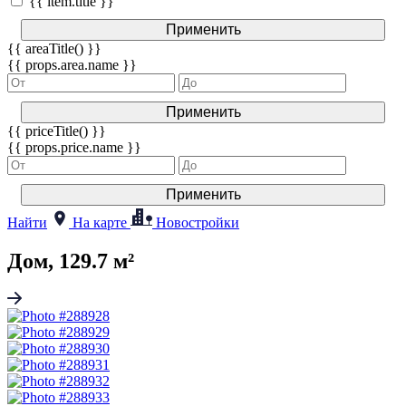
{{ item.title }}
Применить
{{ areaTitle() }}
{{ props.area.name }}
Применить
{{ priceTitle() }}
{{ props.price.name }}
Применить
Найти
На карте
Новостройки
Дом, 129.7 м²