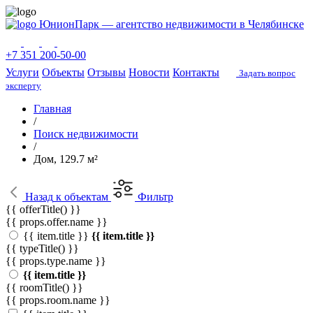
ЮнионПарк — агентство недвижимости в Челябинске
+7 351 200-50-00
Услуги
Объекты
Отзывы
Новости
Контакты
Задать вопрос
эксперту
Главная
/
Поиск недвижимости
/
Дом, 129.7 м²
Назад
к объектам
Фильтр
{{ offerTitle() }}
{{ props.offer.name }}
{{ item.title }}
{{ item.title }}
{{ typeTitle() }}
{{ props.type.name }}
{{ item.title }}
{{ roomTitle() }}
{{ props.room.name }}