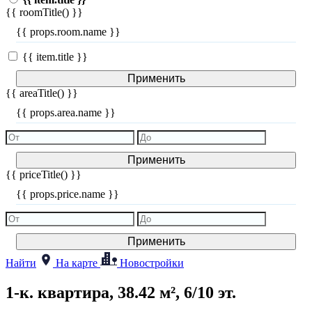
{{ roomTitle() }}
{{ props.room.name }}
{{ item.title }}
Применить
{{ areaTitle() }}
{{ props.area.name }}
Применить
{{ priceTitle() }}
{{ props.price.name }}
Применить
Найти
На карте
Новостройки
1-к. квартира, 38.42 м², 6/10 эт.