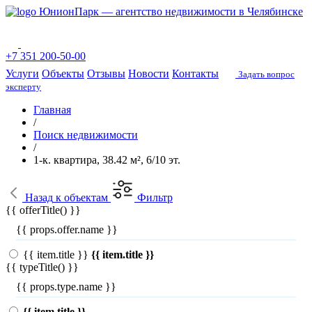
ЮнионПарк — агентство недвижимости в Челябинске
+7 351 200-50-00
Услуги
Объекты
Отзывы
Новости
Контакты
Задать вопрос
эксперту
Главная
/
Поиск недвижимости
/
1-к. квартира, 38.42 м², 6/10 эт.
Назад
к объектам
Фильтр
{{ offerTitle() }}
{{ props.offer.name }}
{{ item.title }}
{{ item.title }}
{{ typeTitle() }}
{{ props.type.name }}
{{ item.title }}