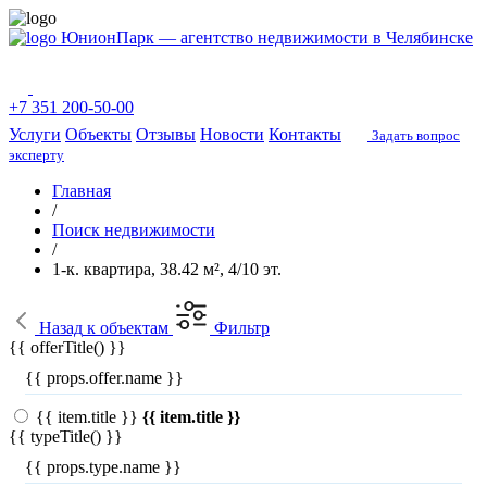
ЮнионПарк — агентство недвижимости в Челябинске
+7 351 200-50-00
Услуги
Объекты
Отзывы
Новости
Контакты
Задать вопрос
эксперту
Главная
/
Поиск недвижимости
/
1-к. квартира, 38.42 м², 4/10 эт.
Назад
к объектам
Фильтр
{{ offerTitle() }}
{{ props.offer.name }}
{{ item.title }}
{{ item.title }}
{{ typeTitle() }}
{{ props.type.name }}