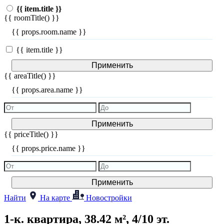
{{ item.title }}
{{ roomTitle() }}
{{ props.room.name }}
{{ item.title }}
Применить
{{ areaTitle() }}
{{ props.area.name }}
Применить
{{ priceTitle() }}
{{ props.price.name }}
Применить
Найти
На карте
Новостройки
1-к. квартира, 38.42 м², 4/10 эт.