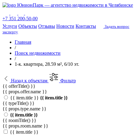
ЮнионПарк — агентство недвижимости в Челябинске
+7 351 200-50-00
Услуги
Объекты
Отзывы
Новости
Контакты
Задать вопрос
эксперту
Главная
/
Поиск недвижимости
/
1-к. квартира, 28.59 м², 6/10 эт.
Назад
к объектам
Фильтр
{{ offerTitle() }}
{{ props.offer.name }}
{{ item.title }}
{{ item.title }}
{{ typeTitle() }}
{{ props.type.name }}
{{ item.title }}
{{ roomTitle() }}
{{ props.room.name }}
{{ item.title }}