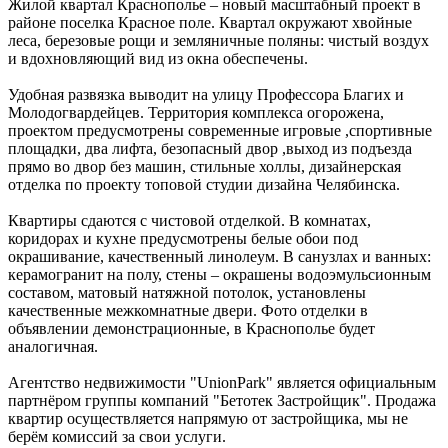
Жилой квартал Краснополье ‒ новый масштабный проект в
районе поселка Красное поле. Квартал окружают хвойные
леса, березовые рощи и земляничные поляны: чистый воздух
и вдохновляющий вид из окна обеспечены.
Удобная развязка выводит на улицу Профессора Благих и
Молодогвардейцев. Территория комплекса огорожена,
проектом предусмотрены современные игровые ,спортивные
площадки, два лифта, безопасный двор ,выход из подъезда
прямо во двор без машин, стильные холлы, дизайнерская
отделка по проекту топовой студии дизайна Челябинска.
Квартиры сдаются с чистовой отделкой. В комнатах,
коридорах и кухне предусмотрены белые обои под
окрашивание, качественный линолеум. В санузлах и ванных:
керамогранит на полу, стены – окрашены водоэмульсионным
составом, матовый натяжной потолок, установлены
качественные межкомнатные двери. Фото отделки в
объявлении демонстрационные, в Краснополье будет
аналогичная.
Агентство недвижимости "UnionPark" является официальным
партнёром группы компаний "Бетотек Застройщик". Продажа
квартир осуществляется напрямую от застройщика, мы не
берём комиссий за свои услуги.